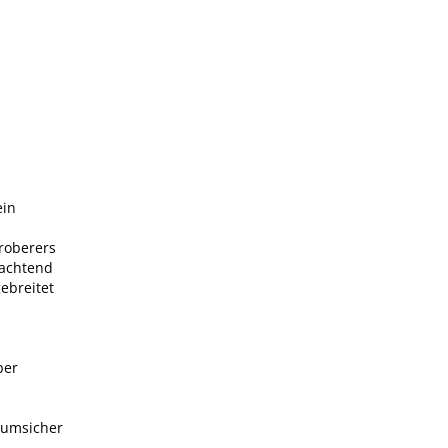
ein
Eroberers
eachtend
ebreitet
per
aumsicher