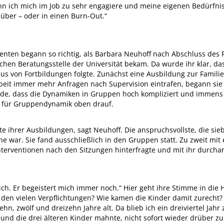
n ich mich im Job zu sehr engagiere und meine eigenen Bedürfniss
über – oder in einen Burn-Out.“
enten begann so richtig, als Barbara Neuhoff nach Abschluss des
chen Beratungsstelle der Universität bekam. Da wurde ihr klar, das
klus von Fortbildungen folgte. Zunächst eine Ausbildung zur Famili
it immer mehr Anfragen nach Supervision eintrafen, begann sie 
urde, dass die Dynamiken in Gruppen hoch kompliziert und immens 
n für Gruppendynamik oben drauf.
e ihrer Ausbildungen, sagt Neuhoff. Die anspruchsvollste, die sie
he war. Sie fand ausschließlich in den Gruppen statt. Zu zweit mi
nterventionen nach den Sitzungen hinterfragte und mit ihr durchar
ich. Er begeistert mich immer noch.“ Hier geht ihre Stimme in die 
u den vielen Verpflichtungen? Wie kamen die Kinder damit zurecht
hn, zwölf und dreizehn Jahre alt. Da blieb ich ein dreiviertel Jah
 und die drei älteren Kinder mahnte, nicht sofort wieder drüber zu 