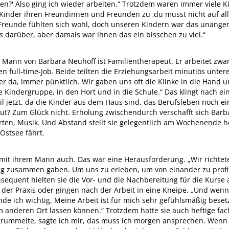
en?' Also ging ich wieder arbeiten.“ Trotzdem waren immer viele 
Kinder ihren Freundinnen und Freunden zu ‚du musst nicht auf all
e Freunde fühlten sich wohl, doch unseren Kindern war das unange
rs darüber, aber damals war ihnen das ein bisschen zu viel.“
Mann von Barbara Neuhoff ist Familientherapeut. Er arbeitet zwa
n full-time-Job. Beide teilten die Erziehungsarbeit minutiös unter
er da, immer pünktlich. Wir gaben uns oft die Klinke in die Hand 
e Kindergruppe, in den Hort und in die Schule.“ Das klingt nach e
il jetzt, da die Kinder aus dem Haus sind, das Berufsleben noch ein
ut? Zum Glück nicht. Erholung zwischendurch verschafft sich Barb
ten, Musik. Und Abstand stellt sie gelegentlich am Wochenende he
Ostsee fährt.
mit ihrem Mann auch. Das war eine Herausforderung. „Wir richtete
ng zusammen gaben. Um uns zu erleben, um von einander zu profit
nsequent hielten sie die Vor- und die Nachbereitung für die Kurse
 der Praxis oder gingen nach der Arbeit in eine Kneipe. „Und wen
nde ich wichtig. Meine Arbeit ist für mich sehr gefühlsmäßig beset
em anderen Ort lassen können.“ Trotzdem hatte sie auch heftige f
grummelte, sagte ich mir, das muss ich morgen ansprechen. Wenn