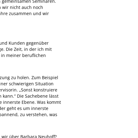
den gemeinsamen Seminaren.
 wir nicht auch noch
 Jahre zusammen und wir
n und Kunden gegenüber
. Die Zeit, in der ich mit
 in meiner beruflichen
tzung zu holen. Zum Beispiel
iner schwierigen Situation
visorin. „Sonst konstruiere
n kann.“ Die Sachebene lässt
ine innerste Ebene. Was kommt
der geht es um innerste
 spannend, zu verstehen, was
n wir über Barbara Neuhoff?