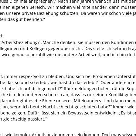
ch muss Dich mal ansprechen'.“ Nach zehn Jahren war Schluss mit 
seinen eigenen Bereich. Wir machen viel miteinander, dann müssen
en unsere private Beziehung schützen. Da waren wir schon viele
nten das gut beenden.“
rt
gute Arbeitsbeziehung? „Manche denken, sie müssen den Kundinne
lleginnen und Kollegen gegenüber nicht. Das stelle ich sehr in Frage
rd genauso bezahlt wie die andere Arbeitszeit, und ich bin dort
f, immer respektvoll zu bleiben. Und sich bei Problemen Unterstü
abe das so und so erlebt, wie hast du das erlebt?“ Oder andere in e
ck habe ich auf dich gemacht?“ Rückmeldungen holen, rät die Super
che ich den anderen schon so an, dass es nur einen Konflikt gebe
er darunter gibt es die Ebene unseres Miteinanders. Und dann me
ne an, wenn ich heute Nacht schlecht geschlafen habe?“ Immer wie
bene zeigen. Dafür lässt sich ein Bewusstsein entwickeln. „Es ist
gleichzeitig passiert.“
lernt, wie komplex Arbeitsbeziehungen sein können. Doch was wisse