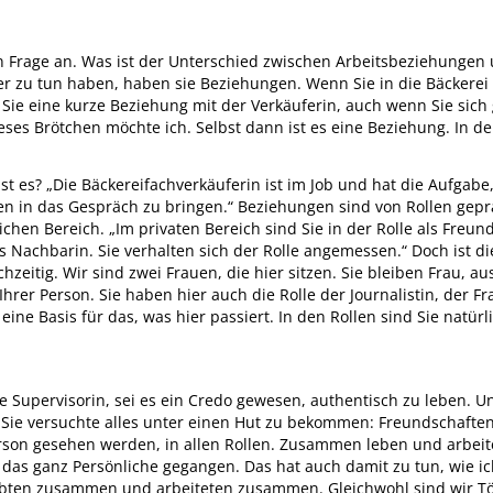
en Frage an. Was ist der Unterschied zwischen Arbeitsbeziehunge
 zu tun haben, haben sie Beziehungen. Wenn Sie in die Bäckerei
ie eine kurze Beziehung mit der Verkäuferin, auch wenn Sie sich 
es Brötchen möchte ich. Selbst dann ist es eine Beziehung. In der
st es? „Die Bäckereifachverkäuferin ist im Job und hat die Aufgab
n in das Gespräch zu bringen.“ Beziehungen sind von Rollen geprä
ichen Bereich. „Im privaten Bereich sind Sie in der Rolle als Freu
ls Nachbarin. Sie verhalten sich der Rolle angemessen.“ Doch ist d
zeitig. Wir sind zwei Frauen, die hier sitzen. Sie bleiben Frau, au
 Ihrer Person. Sie haben hier auch die Rolle der Journalistin, der 
 eine Basis für das, was hier passiert. In den Rollen sind Sie natürl
die Supervisorin, sei es ein Credo gewesen, authentisch zu leben. 
. Sie versuchte alles unter einen Hut zu bekommen: Freundschaften
erson gesehen werden, in allen Rollen. Zusammen leben und arbei
 das ganz Persönliche gegangen. Das hat auch damit zu tun, wie i
 lebten zusammen und arbeiteten zusammen. Gleichwohl sind wir T