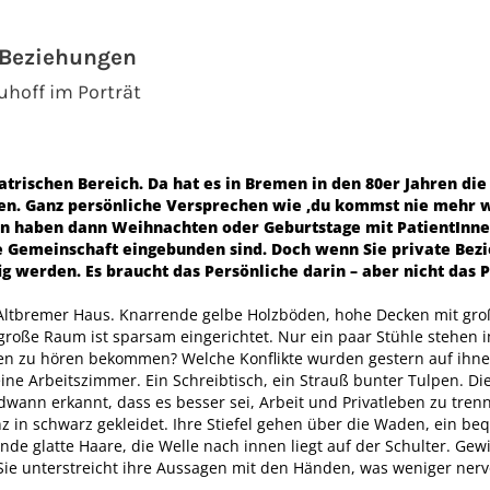
 Beziehungen
uhoff im Porträt
atrischen Bereich. Da hat es in Bremen in den 80er Jahren die
en. Ganz persönliche Versprechen wie ‚du kommst nie mehr 
n haben dann Weihnachten oder Geburtstage mit PatientInne
ine Gemeinschaft eingebunden sind. Doch wenn Sie private Bez
ig werden. Es braucht das Persönliche darin – aber nicht das P
 Altbremer Haus. Knarrende gelbe Holzböden, hohe Decken mit groß
roße Raum ist sparsam eingerichtet. Nur ein paar Stühle stehen i
gen zu hören bekommen? Welche Konflikte wurden gestern auf ihn
eine Arbeitszimmer. Ein Schreibtisch, ein Strauß bunter Tulpen. Die
wann erkannt, dass es besser sei, Arbeit und Privatleben zu tren
z in schwarz gekleidet. Ihre Stiefel gehen über die Waden, ein beq
de glatte Haare, die Welle nach innen liegt auf der Schulter. Gewi
 Sie unterstreicht ihre Aussagen mit den Händen, was weniger nervö