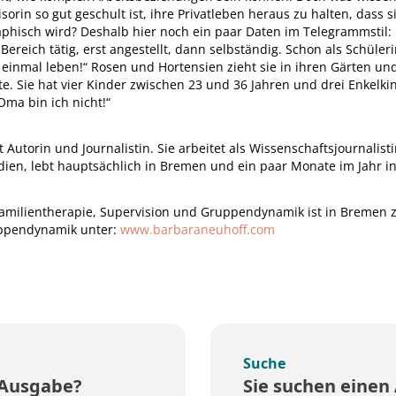
sorin so gut geschult ist, ihre Privatleben heraus zu halten, dass s
raphisch wird? Deshalb hier noch ein paar Daten im Telegrammstil: B
ereich tätig, erst angestellt, dann selbständig. Schon als Schüler
h einmal leben!“ Rosen und Hortensien zieht sie in ihren Gärten u
te. Sie hat vier Kinder zwischen 23 und 36 Jahren und drei Enkelki
-Oma bin ich nicht!“
ist Autorin und Journalistin. Sie arbeitet als Wissenschaftsjournali
dien, lebt hauptsächlich in Bremen und ein paar Monate im Jahr in 
Familientherapie, Supervision und Gruppendynamik ist in Bremen 
uppendynamik unter:
www.barbaraneuhoff.com
Suche
 Ausgabe?
Sie suchen einen 