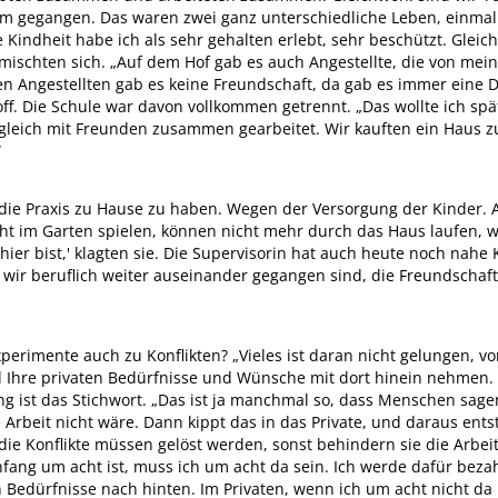
um gegangen. Das waren zwei ganz unterschiedliche Leben, einmal
Kindheit habe ich als sehr gehalten erlebt, sehr beschützt. Gleich
ischten sich. „Auf dem Hof gab es auch Angestellte, die von meine
n Angestellten gab es keine Freundschaft, da gab es immer eine Di
ff. Die Schule war davon vollkommen getrennt. „Das wollte ich spä
gleich mit Freunden zusammen gearbeitet. Wir kauften ein Haus 
“
, die Praxis zu Hause zu haben. Wegen der Versorgung der Kinder.
cht im Garten spielen, können nicht mehr durch das Haus laufen, w
hier bist,' klagten sie. Die Supervisorin hat auch heute noch nahe
ir beruflich weiter auseinander gegangen sind, die Freundschaft in
perimente auch zu Konflikten? „Vieles ist daran nicht gelungen, vo
nd Ihre privaten Bedürfnisse und Wünsche mit dort hinein nehmen.
ung ist das Stichwort. „Das ist ja manchmal so, dass Menschen sag
rbeit nicht wäre. Dann kippt das in das Private, und daraus entst
die Konflikte müssen gelöst werden, sonst behindern sie die Arbeit.
fang um acht ist, muss ich um acht da sein. Ich werde dafür bezahl
n Bedürfnisse nach hinten. Im Privaten, wenn ich um acht nicht d