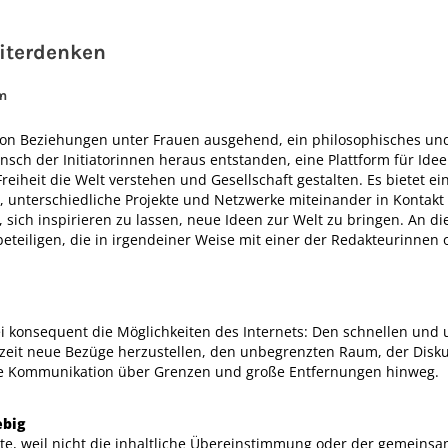
iterdenken
um
, von Beziehungen unter Frauen ausgehend, ein philosophisches un
nsch der Initiatorinnen heraus entstanden, eine Plattform für Ide
Freiheit die Welt verstehen und Gesellschaft gestalten. Es bietet e
, unterschiedliche Projekte und Netzwerke miteinander in Kontakt
sich inspirieren zu lassen, neue Ideen zur Welt zu bringen. An di
 beteiligen, die in irgendeiner Weise mit einer der Redakteurinnen
i konsequent die Möglichkeiten des Internets: Den schnellen und
erzeit neue Bezüge herzustellen, den unbegrenzten Raum, der Disk
te Kommunikation über Grenzen und große Entfernungen hinweg.
ebig
exte, weil nicht die inhaltliche Übereinstimmung oder der gemeins