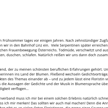
n Frühsommer tages vor einigen Jahren. Nach zehnstündiger Zugfa
en wir in den Bahnhof Linz ein. Viele Serpentinen später erreiche
schen Frauenbewegung Österreichs. Todmüde, verschwitzt und ausg
inken, duschen, schlafen. Natürlich reißen wir uns dann doch zus
end, der zu meinen schönsten beruflichen Erfahrungen gehört. Un
erinnen ins Land der Blumen. Fließend wechseln Gedichtvorträge
kten des Themas einander ab – und zu jedem lässt eine Floristin 
 die Aussagen der Gedichte und der Musik in Blumensprache über
digkeit verflogen…
nverband muss ich mir bei einem solchen Erlebnis natürlich schne
 ich mir merken! Das sollten wir auch mal machen! Denn die Anre
er gibt es an vielen Orten Floristinnen, die gerne einer Gruppe v