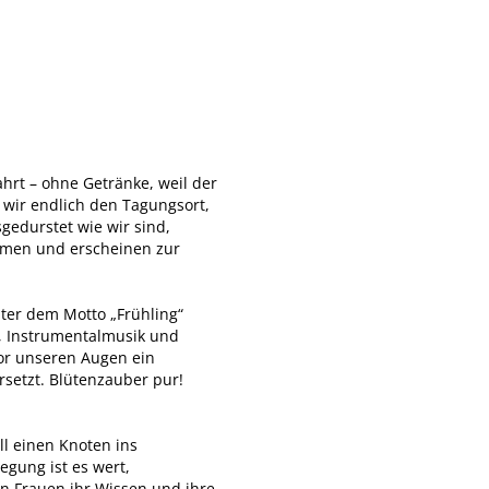
hrt – ohne Getränke, weil der
n wir endlich den Tagungsort,
edurstet wie wir sind,
ammen und erscheinen zur
ter dem Motto „Frühling“
, Instrumentalmusik und
vor unseren Augen ein
setzt. Blütenzauber pur!
ll einen Knoten ins
gung ist es wert,
on Frauen ihr Wissen und ihre