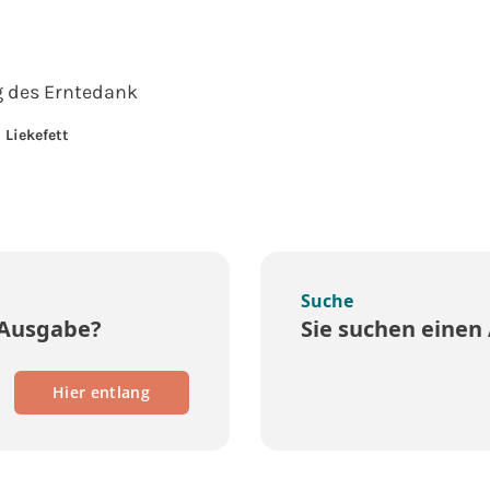
g des Erntedank
 Liekefett
Suche
 Ausgabe?
Sie suchen einen 
Hier entlang