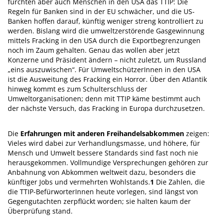
fürchten aber auch Menschen in den USA das TTIP: Die
Regeln für Banken sind in der EU schwächer, und die US-
Banken hoffen darauf, künftig weniger streng kontrolliert zu
werden. Bislang wird die umweltzerstörende Gasgewinnung
mit­tels Fracking in den USA durch die Exportbegrenzungen
noch im Zaum gehalten. Genau das wollen aber jetzt
Konzerne und Präsident ändern – nicht zuletzt, um Russland
„eins auszuwischen“. Für UmweltschützerInnen in den USA
ist die Ausweitung des Fracking ein Horror. Über den Atlantik
hinweg kommt es zum Schulterschluss der
Umweltorganisationen; denn mit TTIP käme bestimmt auch
der nächste Versuch, das Fracking in Europa durchzusetzen.
Die
Erfahrungen mit anderen Freihandelsabkommen
zeigen:
Vieles wird dabei zur Verhandlungsmasse, und höhere, für
Mensch und Umwelt bessere Standards sind fast noch nie
herausgekommen. Vollmundige Versprechungen gehören zur
Anbahnung von Abkommen weltweit dazu, besonders die
künftiger Jobs und vermehrten Wohlstands.
1
Die Zahlen, die
die TTIP-BefürworterInnen heute vorlegen, sind längst von
Gegengutachten zerpflückt worden; sie halten kaum der
Überprüfung stand.