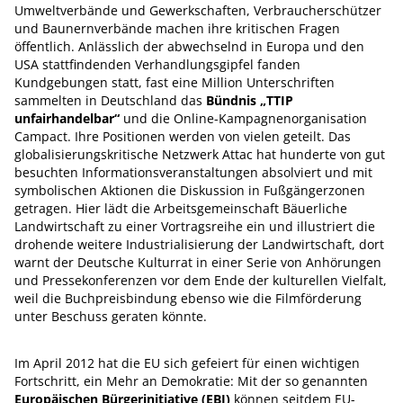
Umweltverbände und Gewerkschaften, Verbraucherschützer
und Baunernverbände machen ihre kritischen Fragen
öffentlich. Anlässlich der abwechselnd in Europa und den
USA stattfindenden Verhandlungsgipfel fanden
Kundgebungen statt, fast eine Million Unterschriften
sammelten in Deutschland das
Bündnis „TTIP
unfairhandelbar“
und die Online-Kampagnenorganisation
Campact. Ihre Positionen werden von vielen geteilt. Das
globalisierungskritische Netzwerk Attac hat hunderte von gut
besuchten Informationsveranstaltungen absolviert und mit
symbolischen Aktionen die Diskussion in Fußgängerzonen
getragen. Hier lädt die Arbeitsgemeinschaft Bäuerliche
Landwirtschaft zu einer Vortragsreihe ein und illustriert die
drohende weitere Industrialisierung der Landwirtschaft, dort
warnt der Deutsche Kulturrat in einer Serie von Anhörungen
und Pressekonferenzen vor dem Ende der kulturellen Vielfalt,
weil die Buchpreisbindung ebenso wie die Filmförderung
unter Beschuss geraten könnte.
Im April 2012 hat die EU sich gefeiert für einen wichtigen
Fortschritt, ein Mehr an Demokratie: Mit der so genannten
Europäischen Bürgerinitiative (EBI)
können seitdem EU-