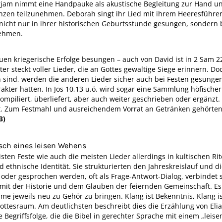
Mirjam nimmt eine Handpauke als akustische Begleitung zur Hand u
en teilzunehmen. Deborah singt ihr Lied mit ihrem Heeresführer 
nicht nur in ihrer historischen Geburtsstunde gesungen, sondern b
nehmen.
uen kriegerische Erfolge besungen – auch von David ist in 2 Sam 
ter steckt voller Lieder, die an Gottes gewaltige Siege erinnern. 
n sind, werden die anderen Lieder sicher auch bei Festen gesungen
rakter hatten. In Jos 10,13 u.ö. wird sogar eine Sammlung höfische
kompiliert, überliefert, aber auch weiter geschrieben oder ergänz
ert. Zum Festmahl und ausreichendem Vorrat an Getränken gehörten
3)
sch eines leisen Wehens
ten Feste wie auch die meisten Lieder allerdings in kultischen Rit
nd ethnische Identität. Sie strukturierten den Jahreskreislauf und 
n oder gesprochen werden, oft als Frage-Antwort-Dialog, verbindet s
it der Historie und dem Glauben der feiernden Gemeinschaft. Es
e jeweils neu zu Gehör zu bringen. Klang ist Bekenntnis, Klang is
ttesraum. Am deutlichsten beschreibt dies die Erzählung von Elia, d
e Begriffsfolge, die die Bibel in gerechter Sprache mit einem „leis