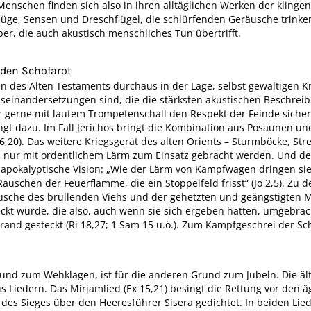
 Menschen finden sich also in ihren alltäglichen Werken der kling
lüge, Sensen und Dreschflügel, die schlürfenden Geräusche trinke
r, die auch akustisch menschliches Tun übertrifft.
f den Schofarot
n des Alten Testaments durchaus in der Lage, selbst gewaltigen K
useinandersetzungen sind, die die stärksten akustischen Beschreib
 gerne mit lautem Trompetenschall den Respekt der Feinde sichert
gt dazu. Im Fall Jerichos bringt die Kombination aus Posaunen un
,20). Das weitere Kriegsgerät des alten Orients – Sturmböcke, Strei
ls nur mit ordentlichem Lärm zum Einsatz gebracht werden. Und 
ne apokalyptische Vision: „Wie der Lärm von Kampfwagen dringen si
 Rauschen der Feuerflamme, die ein Stoppelfeld frisst“ (Jo 2,5). Z
usche des brüllenden Viehs und der gehetzten und geängstigten
ckt wurde, die also, auch wenn sie sich ergeben hatten, umgebrac
rand gesteckt (Ri 18,27; 1 Sam 15 u.ö.). Zum Kampfgeschrei der Sc
.
rund zum Wehklagen, ist für die anderen Grund zum Jubeln. Die äl
Liedern. Das Mirjamlied (Ex 15,21) besingt die Rettung vor den ä
 des Sieges über den Heeresführer Sisera gedichtet. In beiden L