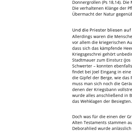
Donnergrollen (Ps 18,14). Die
Die verhaltenen Klänge der Pf
Übermacht der Natur gegenübe
Und die Priester bliesen au
Allerdings waren die Mensche
vor allem die kriegerischen A
dass sich das kämpfende Heer
Kriegsgeschrei gehört unbedin
Stadtmauer zum Einsturz (Jos 6
Schwerter – konnten ebenfal
findet bei Joel Eingang in ei
die Gipfel der Berge, wie das
muss man sich noch die Gerä
denen der Kriegsbann vollstre
wurde alles anschließend in B
das Wehklagen der Besiegten
Doch was für die einen der G
Alten Testaments stammen aus 
Deborahlied wurde anlässlich