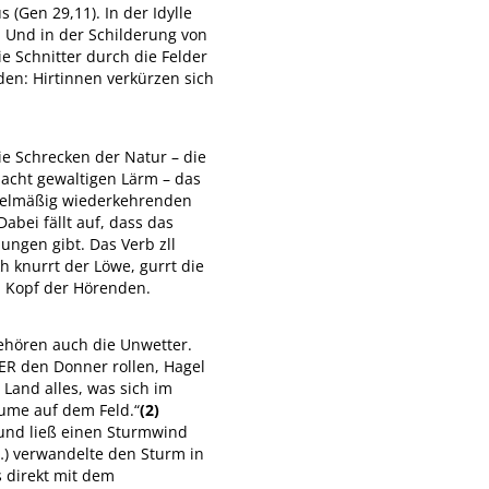
 (Gen 29,11). In der Idylle
. Und in der Schilderung von
e Schnitter durch die Felder
den: Hirtinnen verkürzen sich
e Schrecken der Natur – die
macht gewaltigen Lärm – das
regelmäßig wiederkehrenden
bei fällt auf, dass das
ungen gibt. Das Verb zll
h knurrt der Löwe, gurrt die
im Kopf der Hörenden.
ehören auch die Unwetter.
 ER den Donner rollen, Hagel
 Land alles, was sich im
äume auf dem Feld.“
(2)
 und ließ einen Sturmwind
(…) verwandelte den Sturm in
s direkt mit dem