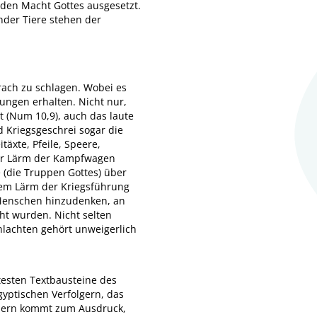
enden Macht Gottes ausgesetzt.
nder Tiere stehen der
rach zu schlagen. Wobei es
ungen erhalten. Nicht nur,
 (Num 10,9), auch das laute
d Kriegsgeschrei sogar die
täxte, Pfeile, Speere,
der Lärm der Kampfwagen
e (die Truppen Gottes) über
u dem Lärm der Kriegsführung
 Menschen hinzudenken, an
ht wurden. Nicht selten
hlachten gehört unweigerlich
testen Textbausteine des
gyptischen Verfolgern, das
iedern kommt zum Ausdruck,