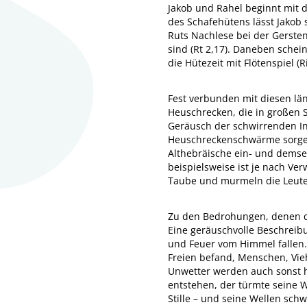
Jakob und Rahel beginnt mit d
des Schafehütens lässt Jakob 
Ruts Nachlese bei der Gersten
sind (Rt 2,17). Daneben schei
die Hütezeit mit Flötenspiel (R
Fest verbunden mit diesen lä
Heuschrecken, die in großen S
Geräusch der schwirrenden Ins
Heuschreckenschwärme sorgen 
Althebräische ein- und demsel
beispielsweise ist je nach Ve
Taube und murmeln die Leute. 
Zu den Bedrohungen, denen d
Eine geräuschvolle Beschreibu
und Feuer vom Himmel fallen. 
Freien befand, Menschen, Vie
Unwetter werden auch sonst h
entstehen, der türmte seine W
Stille – und seine Wellen schw