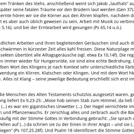
em Tränken des Viehs, anschließend weint sich Jakob „lauthals“ aus
später seine fatalen Träume vor den Brüdern laut werden (Gen 37)
ernte hören wir sie die Körner aus den Ähren klopfen, nachdem di
nt es aber auch üblich gewesen zu sein, Arbeit mit Musik zu verbin
i 5,16), und bei der Erntearbeit wird gesungen (Ps 65,14 u.ö.).
ndlichen Arbeiten und ihren begleitenden Geräuschen sind auch di
chwärmen in kürzester Zeit alles kahl fressen. Diese Naturplage 
ekten übertönt alle Alltagsgeräusche (vgl. etwa Ex 10,14f). Die 
immer wieder für Hungersnöte, sie sind eine echte Bedrohung. Da
ben Wort des Klingens je nach Kontext sehr unterschiedliche Färb
rwendung ein Klirren, Klatschen oder Klingen. Und mit dem Wort hk
Alles ist Klang – seine jeweilige Bedeutung erschließt sich erst 
ie Menschen des Alten Testaments schutzlos ausgesetzt waren, g
ng liefert Ex 9,23-25: „Mose hob seinen Stab zum Himmel, da ließ
(…) es war ein gigantisches Unwetter (…). Der Hagel vernichtete im
h und Pflanzenwuchs. Er zerschlug alles und zerbrach auch die B
äufig mit der Stimme Gottes in Verbindung gebracht: „Sie sprach
ellen auf (…) da schrien sie zu der Einen in ihrer Angst – und sie 
iegen“ (Ps 107,25.28f). Und Psalm 18 identifiziert die Stimme Gotte