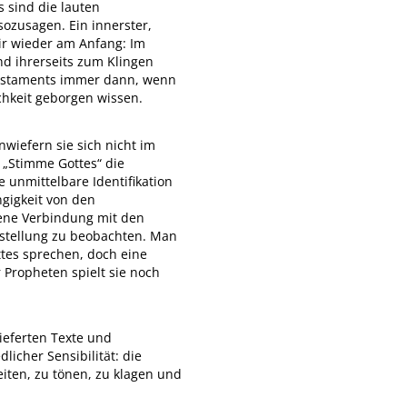
 sind die lauten
ozusagen. Ein innerster,
ir wieder am Anfang: Im
nd ihrerseits zum Klingen
Testaments immer dann, wenn
chkeit geborgen wissen.
nwiefern sie sich nicht im
 „Stimme Gottes“ die
 unmittelbare Identifikation
gigkeit von den
hene Verbindung mit den
rstellung zu beobachten. Man
ttes sprechen, doch eine
 Propheten spielt sie noch
lieferten Texte und
icher Sensibilität: die
ten, zu tönen, zu klagen und