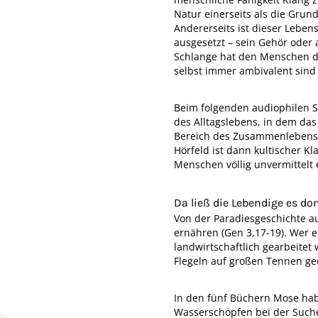
Natur einerseits als die Gru
Andererseits ist dieser Leben
ausgesetzt – sein Gehör oder
Schlange hat den Menschen d
selbst immer ambivalent sind
Beim folgenden audiophilen St
des Alltagslebens, in dem da
Bereich des Zusammenlebens i
Hörfeld ist dann kultischer K
Menschen völlig unvermittelt 
Da ließ die Lebendige es d
Von der Paradiesgeschichte a
ernähren (Gen 3,17-19). Wer 
landwirtschaftlich gearbeite
Flegeln auf großen Tennen ge
In den fünf Büchern Mose hab
Wasserschöpfen bei der Suche