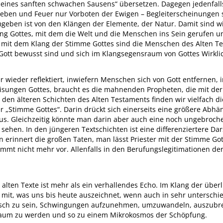
 eines sanften schwachen Sausens“ übersetzen. Dagegen jedenfalls
ben und Feuer nur Vorboten der Ewigen – Begleiterscheinungen s
mgeben ist von den Klängen der Elemente, der Natur. Damit sind w
ang Gottes, mit dem die Welt und die Menschen ins Sein gerufen u
g mit dem Klang der Stimme Gottes sind die Menschen des Alten 
 Gott bewusst sind und sich im Klangsegensraum von Gottes Wirkli
 wieder reflektiert, inwiefern Menschen sich von Gott entfernen, i
isungen Gottes, braucht es die mahnenden Propheten, die mit der
den älteren Schichten des Alten Testaments finden wir vielfach die
„Stimme Gottes“. Darin drückt sich einerseits eine größere Abhän
us. Gleichzeitig könnte man darin aber auch eine noch ungebroc
ehen. In den jüngeren Textschichten ist eine differenziertere Da
n erinnert die großen Taten, man lässt Priester mit der Stimme Go
mmt nicht mehr vor. Allenfalls in den Berufungslegitimationen der
alten Texte ist mehr als ein verhallendes Echo. Im Klang der über
mit, was uns bis heute auszeichnet, wenn auch in sehr unterschiedl
ch zu sein, Schwingungen aufzunehmen, umzuwandeln, auszubrei
graum zu werden und so zu einem Mikrokosmos der Schöpfung.