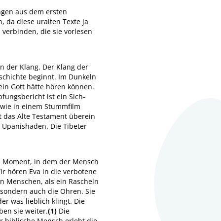
ungen aus dem ersten
 da diese uralten Texte ja
 verbinden, die sie vorlesen
n der Klang. Der Klang der
eschichte beginnt. Im Dunkeln
lein Gott hätte hören können.
fungsbericht ist ein Sich-
– wie in einem Stummfilm
t das Alte Testament überein
n Upanishaden. Die Tibeter
em Moment, in dem der Mensch
ir hören Eva in die verbotene
en Menschen, als ein Rascheln
 sondern auch die Ohren. Sie
 was lieblich klingt. Die
en sie weiter.
(1)
Die
r biblische Mensch erlebt die