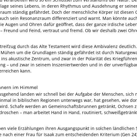
ndlage seines Lebens, in deren Rhythmus und Ausdehnung er sein
sraum ständig gefährdet. Doch der menschliche Körper ist diesen 
 auch sein Resonanzraum differenziert und warnt. Man könnte auc
ie Augen und Ohren dafür geöffnet, dass der ganze irdische Le
 – Freund und Feind, vertraut und fremd. Ob wir deshalb zwei Oh
reifzug durch das Alte Testament wird diese Ambivalenz deutlich.
s Mühen um die Grundlagen ständig gefährdet ist durch Naturgewa
ns akustische Zentrum, und zwar in der Polarität des Kriegführens
lang – und zwar in seinem Inszeniertwerden und in der unverfügba
erreichen kann.
onnern im Himmel
usgehend landen wir schnell bei der Aufgabe der Menschen, sich
einmal in biblischen Regionen unterwegs war, hat gesehen, wie d
t wird. Schafe werden an Gemeinschaftsbrunnen getränkt, Ochsen z
droschen – man arbeitet Hand in Hand, routiniert, schweißgetränk
en viele Erzählungen ihren Ausgangspunkt in solchen ländlichen 
 nach einer Frau für Isaak zum entscheidenden Kriterium (Gen 24)