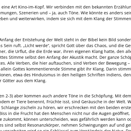
en eine Art Kino-im-Kopf. Wir verbinden mit den bekannten Erzähl
ungen, Szenerien und – ja, auch Töne. Wie könnte es anders sein,
leben und weiterwirken, indem sie sich mit dem Klang der Stimmen
nfang der Entstehung der Welt steht in der Bibel kein Bild sonder
ns Sein ruft. „Licht werde“, spricht Gott über das Chaos, und die G
er, die Urflut, die die Erde war, ihren eigenen Klang hatte, den al
ottes Stimme selbst den Anfang der Akustik macht. Der ganze Schöp
tes. Alle Verben, die hier auftauchen, sind Verben der Bewegung 
 allein Gottes kommentierende Stimme gibt ihr Klang. Darin stimm
ionen, etwa des Hinduismus in den heiligen Schriften Indiens, de
er Götter aus dem Klang.
(Gen 2-3) aber kommen auch andere Töne in die Schöpfung. Mit d
ndem er Tiere benennt, Früchte isst, sind Geräusche in der Welt. W
 Schlange zischeln zu hören, wir erschrecken mit den beiden erst
Biss in die Frucht hat den Menschen nicht nur die Augen geöffnet,
ie zukommt, können unterscheiden, was gefährlich werden kann oder
es sind selbst Resonanzkörper, nehmen Schwingungen auf und geb
u verarbeiten wird so ein Schlüssel zum Verständnis der Natur. De