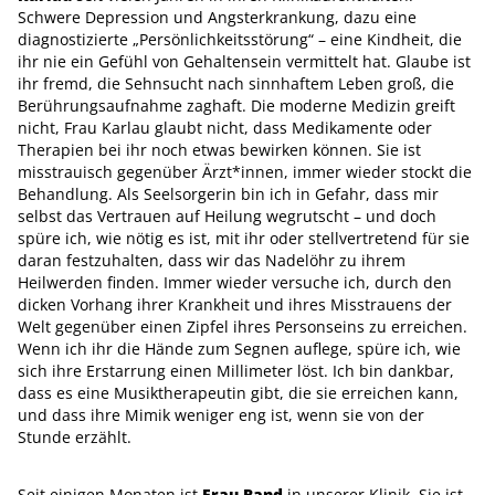
Schwere Depression und Angsterkrankung, dazu eine
diagnostizierte „Persönlichkeitsstörung“ – eine Kindheit, die
ihr nie ein Gefühl von Gehaltensein vermittelt hat. Glaube ist
ihr fremd, die Sehnsucht nach sinnhaftem Leben groß, die
Berührungsaufnahme zaghaft. Die moderne Medizin greift
nicht, Frau Karlau glaubt nicht, dass Medikamente oder
Therapien bei ihr noch etwas bewirken können. Sie ist
misstrauisch gegenüber Ärzt*innen, immer wieder stockt die
Behandlung. Als Seelsorgerin bin ich in Gefahr, dass mir
selbst das Vertrauen auf Heilung wegrutscht – und doch
spüre ich, wie nötig es ist, mit ihr oder stellvertretend für sie
daran festzuhalten, dass wir das Nadelöhr zu ihrem
Heilwerden finden. Immer wieder versuche ich, durch den
dicken Vorhang ihrer Krankheit und ihres Misstrauens der
Welt gegenüber einen Zipfel ihres Personseins zu erreichen.
Wenn ich ihr die Hände zum Segnen auflege, spüre ich, wie
sich ihre Erstarrung einen Millimeter löst. Ich bin dankbar,
dass es eine Musiktherapeutin gibt, die sie erreichen kann,
und dass ihre Mimik weniger eng ist, wenn sie von der
Stunde erzählt.
Seit einigen Monaten ist
Frau Rand
in unserer Klinik. Sie ist