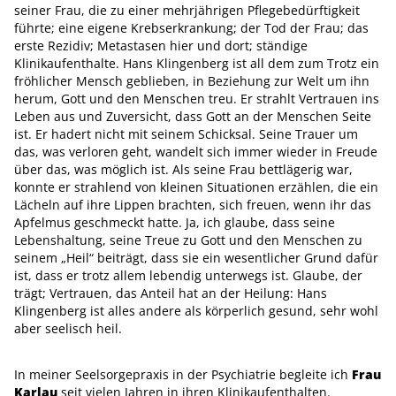
seiner Frau, die zu einer mehrjährigen Pflegebedürftigkeit
führte; eine eigene Krebserkrankung; der Tod der Frau; das
erste Rezidiv; Metastasen hier und dort; ständige
Klinikaufenthalte. Hans Klingenberg ist all dem zum Trotz ein
fröhlicher Mensch geblieben, in Beziehung zur Welt um ihn
herum, Gott und den Menschen treu. Er strahlt Vertrauen ins
Leben aus und Zuversicht, dass Gott an der Menschen Seite
ist. Er hadert nicht mit seinem Schicksal. Seine Trauer um
das, was verloren geht, wandelt sich immer wieder in Freude
über das, was möglich ist. Als seine Frau bettlägerig war,
konnte er strahlend von kleinen Situationen erzählen, die ein
Lächeln auf ihre Lippen brachten, sich freuen, wenn ihr das
Apfelmus geschmeckt hatte. Ja, ich glaube, dass seine
Lebenshaltung, seine Treue zu Gott und den Menschen zu
seinem „Heil“ beiträgt, dass sie ein wesentlicher Grund dafür
ist, dass er trotz allem lebendig unterwegs ist. Glaube, der
trägt; Vertrauen, das Anteil hat an der Heilung: Hans
Klingenberg ist alles andere als körperlich gesund, sehr wohl
aber seelisch heil.
In meiner Seelsorgepraxis in der Psychiatrie begleite ich
Frau
Karlau
seit vielen Jahren in ihren Klinikaufenthalten.