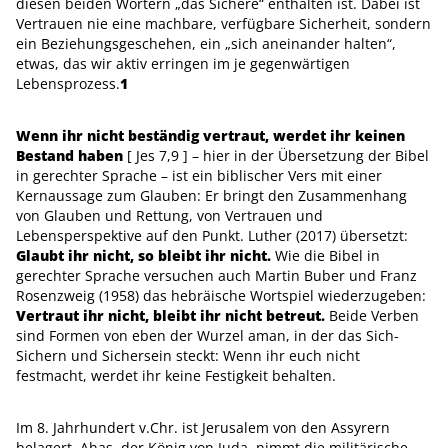
diesen beiden Wörtern „das Sichere“ enthalten ist. Dabei ist
Vertrauen nie eine machbare, verfügbare Sicherheit, sondern
ein Beziehungsgeschehen, ein „sich aneinander halten“,
etwas, das wir aktiv erringen im je gegenwärtigen
Lebensprozess.
1
Wenn ihr nicht beständig vertraut, werdet ihr keinen
Bestand haben
[ Jes 7,9 ] – hier in der Übersetzung der Bibel
in gerechter Sprache – ist ein biblischer Vers mit einer
Kernaussage zum Glauben: Er bringt den Zusammenhang
von Glauben und Rettung, von Vertrauen und
Lebensperspektive auf den Punkt. Luther (2017) übersetzt:
Glaubt ihr nicht, so bleibt ihr nicht.
Wie die Bibel in
gerechter Sprache versuchen auch Martin Buber und Franz
Rosenzweig (1958) das hebräische Wortspiel wiederzugeben:
Vertraut ihr nicht, bleibt ihr nicht betreut.
Beide Verben
sind Formen von eben der Wurzel aman, in der das Sich-
Sichern und Sichersein steckt: Wenn ihr euch nicht
festmacht, werdet ihr keine Festigkeit behalten.
Im 8. Jahrhundert v.Chr. ist Jerusalem von den Assyrern
belagert. Ahas, der König von Juda, nimmt die militärische