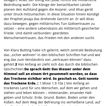
Bedrohung wahr. Die Könige der benachbarten Länder
planen den Aufstand gegen die Assyrer, und Ahas gerät
unter Druck mitzumachen. In diese Situation hinein kündigt
der Prophet Jesaja das drohende Gericht an. Er will Ahas
dazu bewegen, gegen militärisches Tun Gottvertrauen zu
setzen – eine andere Lebensbasis als militärisch gesicherter
Friede. Und damit verbunden: geerdetes
Menschenvertrauen, das Frieden mit den anderen sucht.
Von Klara Butting habe ich gelernt, welch zentrale Bedeutung
das „sicher wohnen“ in den biblischen Schriften hat und wie
eng das zum Verständnis von „vertrauen können“ dazu
gehört.
2
Von Anfang an zieht sich das durch die biblischen
Geschichten:
Da sprach Gott: Das Wasser unter dem
Himmel soll an einem Ort gesammelt werden, so dass
das Trockene sichtbar wird. So geschah es. Gott nannte
das Trockene Erde.
[ 1.Mose 1,9.10a ] Von Anfang an
trockenes Land für uns Menschen, auf dem wir gehen und
stehen und leben können – miteinander, einander Halt
geben und Schutz. Erde. Grund. Boden. Boden unter den
Füßen. Auf dem Weg der Befreiung ins verheißene Land, auf