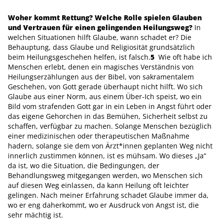
W
oher kommt Rettung? Welche Rolle spielen Glauben
und Vertrauen für einen gelingenden Heilungsweg?
In
welchen Situationen hilft Glaube, wann schadet er? Die
Behauptung, dass Glaube und Religiosität grundsätzlich
beim Heilungsgeschehen helfen, ist falsch.
5
Wie oft habe ich
Menschen erlebt, denen ein magisches Verständnis von
Heilungserzählungen aus der Bibel, von sakramentalem
Geschehen, von Gott gerade überhaupt nicht hilft. Wo sich
Glaube aus einer Norm, aus einem Über-Ich speist, wo ein
Bild vom strafenden Gott gar in ein Leben in Angst führt oder
das eigene Gehorchen in das Bemühen, Sicherheit selbst zu
schaffen, verfügbar zu machen. Solange Menschen bezüglich
einer medizinischen oder therapeutischen Maßnahme
hadern, solange sie dem von Ärzt*innen geplanten Weg nicht
innerlich zustimmen können, ist es mühsam. Wo dieses „Ja“
da ist, wo die Situation, die Bedingungen, der
Behandlungsweg mitgegangen werden, wo Menschen sich
auf diesen Weg einlassen, da kann Heilung oft leichter
gelingen. Nach meiner Erfahrung schadet Glaube immer da,
wo er eng daherkommt, wo er Ausdruck von Angst ist, die
sehr mächtig ist.