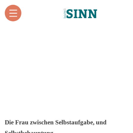
Alle Ausgaben / 1998
Material von Moltmann-Wendel, Elisabeth
Die Frau zwischen Selbstaufgabe, und
Selbstbehauptung