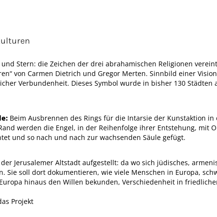
Kulturen
 und Stern: die Zeichen der drei abrahamischen Religionen verei
uren“ von Carmen Dietrich und Gregor Merten. Sinnbild einer Vis
icher Verbundenheit. Dieses Symbol wurde in bisher 130 Städten a
le:
Beim Ausbrennen des Rings für die Intarsie der Kunstaktion in 
 Rand werden die Engel, in der Reihenfolge ihrer Entstehung, mit
htet und so nach und nach zur wachsenden Säule gefügt.
 der Jerusalemer Altstadt aufgestellt: da wo sich jüdisches, armeni
n. Sie soll dort dokumentieren, wie viele Menschen in Europa, sc
Europa hinaus den Willen bekunden, Verschiedenheit in friedlicher
das Projekt