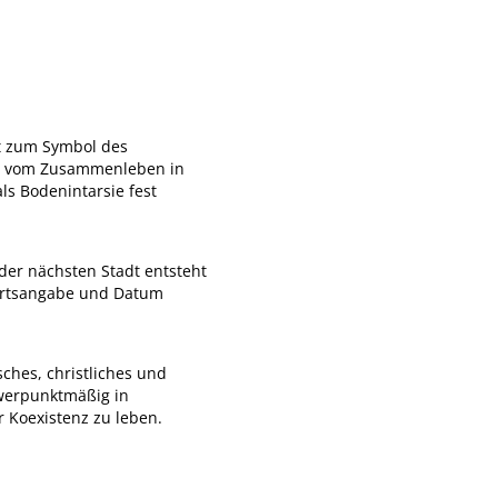
nt zum Symbol des
ion vom Zusammenleben in
ls Bodenintarsie fest
der nächsten Stadt entsteht
 Ortsangabe und Datum
sches, christliches und
hwerpunktmäßig in
 Koexistenz zu leben.