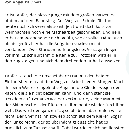
Von Angelika Obert
Er ist tapfer, der blasse Junge mit dem großen Ranzen da
hinten auf dem Bahnsteig. Der Weg zur Schule fällt ihm
heute noch schwerer als sonst. Jetzt wird doch kurz vor
Weihnachten noch eine Mathearbeit geschrieben, und nein,
er hat am Wochenende nicht geübt, wie er sollte. Hätte auch
nichts genützt, er hat die Aufgaben sowieso nicht
verstanden. Zwei Stunden hoffnungsloses Versagen liegen
vor ihm. Es schnürt ihm die Kehle zu. Trotzdem wird er in
den Zug steigen und sich dem drohenden Unheil aussetzen.
Tapfer ist auch die unscheinbare Frau mit den beiden
Einkaufsbeuteln auf dem Weg zur Arbeit. Jeden Morgen fährt
ihr beim Weckerklingeln die Angst in die Glieder wegen der
Raten, die sie nicht bezahlen kann. Und dann steht sie
trotzdem auf. Genauso wie der zerknitterte, kleine Mann mit
der Aktentasche – der Rücken tut ihm heute wieder furchtbar
weh. Das wird den ganzen Tag so bleiben, aber fehlen will er
nicht. Der Chef hat ihn sowieso schon auf dem Kieker. Sogar
der junge Mann, der so übernächtigt aussieht, hat es
pünktlich zum Zug geschafft. Dabei würde er sich am liebsten