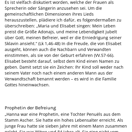
Es ist vielfach diskutiert worden, welche der Frauen als
Sprecherin oder Sängerin anzusehen sei. Um die
gemeinschaftlichen Dimensionen ihres Lieds
herauszustellen, plädiere ich dafür, es folgendermaßen zu
überschreiben: „Maria und Elisabet singen: Mein Leben
preist die Größe Adonajs, und meine Lebendigkeit jubelt
über Gott, meinen Befreier, weil er die Erniedrigung seiner
Sklavin ansieht.“ (Lk 1,46-48) In die Freude, die von Elisabet
ausgeht, können auch die Nachbarn und Verwandten
einstimmen, als sie von der Geburt erfahren (VV.57-66).
Elisabet besteht darauf, selbst dem Kind einen Namen zu
geben. Damit setzt sie ein Zeichen: Ihr Kind soll weder nach
seinem Vater noch nach einem anderen Mann aus der
Verwandtschaft benannt werden – es wird in die Familie
Gottes hineinwachsen.
Prophetin der Befreiung
„Hanna war eine Prophetin, eine Tochter Penuëls aus dem
Stamm Ascher. Sie hatte ein hohes Lebensalter erreicht. Als
junge Frau hatte sie sieben Jahre mit einem Mann zusammen
gelebt. Sie war Witwe und 84 Jahre alt. Sie ging nicht vom