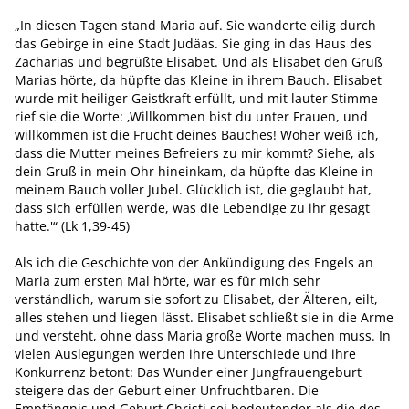
„In diesen Tagen stand Maria auf. Sie wanderte eilig durch
das Gebirge in eine Stadt Judäas. Sie ging in das Haus des
Zacharias und begrüßte Elisabet. Und als Elisabet den Gruß
Marias hörte, da hüpfte das Kleine in ihrem Bauch. Elisabet
wurde mit heiliger Geistkraft erfüllt, und mit lauter Stimme
rief sie die Worte: ‚Willkommen bist du unter Frauen, und
willkommen ist die Frucht deines Bauches! Woher weiß ich,
dass die Mutter meines Befreiers zu mir kommt? Siehe, als
dein Gruß in mein Ohr hineinkam, da hüpfte das Kleine in
meinem Bauch voller Jubel. Glücklich ist, die geglaubt hat,
dass sich erfüllen werde, was die Lebendige zu ihr gesagt
hatte.'“ (Lk 1,39-45)
Als ich die Geschichte von der Ankündigung des Engels an
Maria zum ersten Mal hörte, war es für mich sehr
verständlich, warum sie sofort zu Elisabet, der Älteren, eilt,
alles stehen und liegen lässt. Elisabet schließt sie in die Arme
und versteht, ohne dass Maria große Worte machen muss. In
vielen Auslegungen werden ihre Unterschiede und ihre
Konkurrenz betont: Das Wunder einer Jungfrauengeburt
steigere das der Geburt einer Unfruchtbaren. Die
Empfängnis und Geburt Christi sei bedeutender als die des