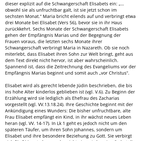
dieser explizit auf die Schwangerschaft Elisabets ein: „…
obwohl sie als unfruchtbar galt, ist sie jetzt schon im
sechsten Monat.“ Maria bricht eilends auf und verbringt etwa
drei Monate bei Elisabet (Vers 56), bevor sie in ihr Haus
zurückkehrt. Sechs Monate der Schwangerschaft Elisabets
gehen der Empfängnis Marias und der Begegnung der
Frauen voraus, die letzten sechs Monate ihrer
Schwangerschaft verbringt Maria in Nazareth. Ob sie noch
miterlebt, dass Elisabet ihren Sohn zur Welt bringt, geht aus
dem Text direkt nicht hervor, ist aber wahrscheinlich.
Spannend ist, dass die Zeitrechnung des Evangeliums vor der
Empfängnis Marias beginnt und somit auch „vor Christus“.
Elisabet wird als gerecht lebende Jüdin beschrieben, die bis
ins hohe Alter kinderlos geblieben ist (vgl. V.6). Zu Beginn der
Erzählung wird sie lediglich als Ehefrau des Zacharias
vorgestellt (vgl. VV.13.18.24). Ihre Geschichte beginnt mit der
Ankündigung eines Wunders: Die bisher unfruchtbare, alte
Frau Elisabet empfängt ein Kind, in ihr wächst neues Leben
heran (vgl. VV. 14-17). In Lk 1 geht es jedoch nicht um den
späteren Täufer, um ihren Sohn Johannes, sondern um
Elisabet und ihre besondere Beziehung zu Gott. Sie verbirgt