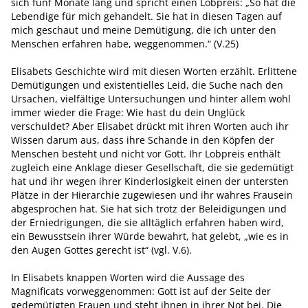
sich fünf Monate lang und spricht einen Lobpreis: „So hat die
Lebendige für mich gehandelt. Sie hat in diesen Tagen auf
mich geschaut und meine Demütigung, die ich unter den
Menschen erfahren habe, weggenommen.“ (V.25)
Elisabets Geschichte wird mit diesen Worten erzählt. Erlittene
Demütigungen und existentielles Leid, die Suche nach den
Ursachen, vielfältige Untersuchungen und hinter allem wohl
immer wieder die Frage: Wie hast du dein Unglück
verschuldet? Aber Elisabet drückt mit ihren Worten auch ihr
Wissen darum aus, dass ihre Schande in den Köpfen der
Menschen besteht und nicht vor Gott. Ihr Lobpreis enthält
zugleich eine Anklage dieser Gesellschaft, die sie gedemütigt
hat und ihr wegen ihrer Kinderlosigkeit einen der untersten
Plätze in der Hierarchie zugewiesen und ihr wahres Frausein
abgesprochen hat. Sie hat sich trotz der Beleidigungen und
der Erniedrigungen, die sie alltäglich erfahren haben wird,
ein Bewusstsein ihrer Würde bewahrt, hat gelebt, „wie es in
den Augen Gottes gerecht ist“ (vgl. V.6).
In Elisabets knappen Worten wird die Aussage des
Magnificats vorweggenommen: Gott ist auf der Seite der
gedemütigten Frauen und steht ihnen in ihrer Not bei. Die