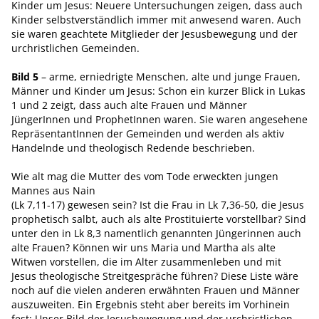
Kinder um Jesus: Neuere Untersuchungen zeigen, dass auch
Kinder selbstverständlich immer mit anwesend waren. Auch
sie waren geachtete Mitglieder der Jesusbewegung und der
urchristlichen Gemeinden.
Bild 5
– arme, erniedrigte Menschen, alte und junge Frauen,
Männer und Kinder um Jesus: Schon ein kurzer Blick in Lukas
1 und 2 zeigt, dass auch alte Frauen und Männer
JüngerInnen und ProphetInnen waren. Sie waren angesehene
RepräsentantInnen der Gemeinden und werden als aktiv
Handelnde und theologisch Redende beschrieben.
Wie alt mag die Mutter des vom Tode erweckten jungen
Mannes aus Nain
(Lk 7,11-17) gewesen sein? Ist die Frau in Lk 7,36-50, die Jesus
prophetisch salbt, auch als alte Prostituierte vorstellbar? Sind
unter den in Lk 8,3 namentlich genannten Jüngerinnen auch
alte Frauen? Können wir uns Maria und Martha als alte
Witwen vorstellen, die im Alter zusammenleben und mit
Jesus theologische Streitgespräche führen? Diese Liste wäre
noch auf die vielen anderen erwähnten Frauen und Männer
auszuweiten. Ein Ergebnis steht aber bereits im Vorhinein
fest: Unser Bild der Jesusbewegung und der urchristlichen