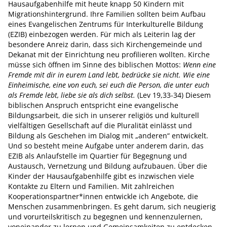
Hausaufgabenhilfe mit heute knapp 50 Kindern mit
Migrationshintergrund. Ihre Familien sollten beim Aufbau
eines Evangelischen Zentrums für Interkulturelle Bildung
(EZIB) einbezogen werden. Für mich als Leiterin lag der
besondere Anreiz darin, dass sich Kirchengemeinde und
Dekanat mit der Einrichtung neu profilieren wollten. Kirche
müsse sich öffnen im Sinne des biblischen Mottos:
Wenn eine
Fremde mit dir in eurem Land lebt, bedrücke sie nicht. Wie eine
Einheimische, eine von euch, sei euch die Person, die unter euch
als Fremde lebt, liebe sie als dich selbst.
(Lev 19,33-34) Diesem
biblischen Anspruch entspricht eine evangelische
Bildungsarbeit, die sich in unserer religiös und kulturell
vielfältigen Gesellschaft auf die Pluralität einlässt und
Bildung als Geschehen im Dialog mit „anderen“ entwickelt.
Und so besteht meine Aufgabe unter anderem darin, das
EZIB als Anlaufstelle im Quartier für Begegnung und
Austausch, Vernetzung und Bildung aufzubauen. Über die
Kinder der Hausaufgabenhilfe gibt es inzwischen viele
Kontakte zu Eltern und Familien. Mit zahlreichen
Kooperationspartner*innen entwickle ich Angebote, die
Menschen zusammenbringen. Es geht darum, sich neugierig
und vorurteilskritisch zu begegnen und kennenzulernen,
voneinander zu lernen und Gemeinsamkeiten zu entdecken,