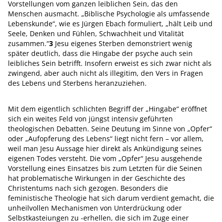
Vorstellungen vom ganzen leiblichen Sein, das den
Menschen ausmacht. „Biblische Psychologie als umfassende
Lebenskunde“, wie es Jürgen Ebach formuliert, „hält Leib und
Seele, Denken und Fühlen, Schwachheit und Vitalität
zusammen.“
3
Jesu eigenes Sterben demonstriert wenig
später deutlich, dass die Hingabe der psyche auch sein
leibliches Sein betrifft. Insofern erweist es sich zwar nicht als
zwingend, aber auch nicht als illegitim, den Vers in Fragen
des Lebens und Sterbens heranzuziehen.
Mit dem eigentlich schlichten Begriff der „Hingabe“ eröffnet
sich ein weites Feld von jüngst intensiv geführten
theologischen Debatten. Seine Deutung im Sinne von „Opfer“
oder „Aufopferung des Lebens“ liegt nicht fern – vor allem,
weil man Jesu Aussage hier direkt als Ankündigung seines
eigenen Todes versteht. Die vom „Opfer“ Jesu ausgehende
Vorstellung eines Einsatzes bis zum Letzten für die Seinen
hat problematische Wirkungen in der Geschichte des
Christentums nach sich gezogen. Besonders die
feministische Theologie hat sich darum verdient gemacht, die
unheilvollen Mechanismen von Unterdrückung oder
Selbstkasteiungen zu -erhellen, die sich im Zuge einer