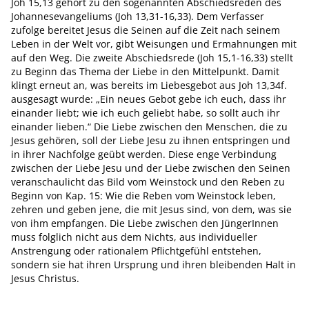
Joh 15,13 gehört zu den sogenannten Abschiedsreden des
Johannesevangeliums (Joh 13,31-16,33). Dem Verfasser
zufolge bereitet Jesus die Seinen auf die Zeit nach seinem
Leben in der Welt vor, gibt Weisungen und Ermahnungen mit
auf den Weg. Die zweite Abschiedsrede (Joh 15,1-16,33) stellt
zu Beginn das Thema der Liebe in den Mittelpunkt. Damit
klingt erneut an, was bereits im Liebesgebot aus Joh 13,34f.
ausgesagt wurde: „Ein neues Gebot gebe ich euch, dass ihr
einander liebt; wie ich euch geliebt habe, so sollt auch ihr
einander lieben.“ Die Liebe zwischen den Menschen, die zu
Jesus gehören, soll der Liebe Jesu zu ihnen entspringen und
in ihrer Nachfolge geübt werden. Diese enge Verbindung
zwischen der Liebe Jesu und der Liebe zwischen den Seinen
veranschaulicht das Bild vom Weinstock und den Reben zu
Beginn von Kap. 15: Wie die Reben vom Weinstock leben,
zehren und geben jene, die mit Jesus sind, von dem, was sie
von ihm empfangen. Die Liebe zwischen den JüngerInnen
muss folglich nicht aus dem Nichts, aus individueller
Anstrengung oder rationalem Pflichtgefühl entstehen,
sondern sie hat ihren Ursprung und ihren bleibenden Halt in
Jesus Christus.