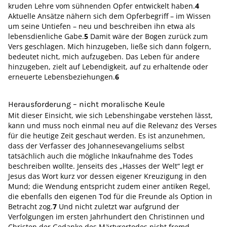
kruden Lehre vom sühnenden Opfer entwickelt haben.
4
Aktuelle Ansätze nähern sich dem Opferbegriff – im Wissen
um seine Untiefen – neu und beschreiben ihn etwa als
lebensdienliche Gabe.
5
Damit wäre der Bogen zurück zum
Vers geschlagen. Mich hinzugeben, ließe sich dann folgern,
bedeutet nicht, mich aufzugeben. Das Leben für andere
hinzugeben, zielt auf Lebendigkeit, auf zu erhaltende oder
erneuerte Lebensbeziehungen.
6
Herausforderung – nicht moralische Keule
Mit dieser Einsicht, wie sich Lebenshingabe verstehen lässt,
kann und muss noch einmal neu auf die Relevanz des Verses
für die heutige Zeit geschaut werden. Es ist anzunehmen,
dass der Verfasser des Johannesevangeliums selbst
tatsächlich auch die mögliche Inkaufnahme des Todes
beschreiben wollte. Jenseits des „Hasses der Welt“ legt er
Jesus das Wort kurz vor dessen eigener Kreuzigung in den
Mund; die Wendung entspricht zudem einer antiken Regel,
die ebenfalls den eigenen Tod für die Freunde als Option in
Betracht zog.
7
Und nicht zuletzt war aufgrund der
Verfolgungen im ersten Jahrhundert den Christinnen und
Christen der Gedanke des Märtyrertodes nicht fremd.