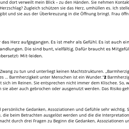
und dort verweilt mein Blick – zu den Händen. Sie nehmen Kontak
erzschlag? Zugleich schützen sie das Herz, umhüllen es. Ich stell
bt und sie aus der Überkreuzung in die Öffnung bringt. Frau öffn
r das Herz aufgegangen. Es ist mehr als Gefühl. Es ist auch ei
dlungen. Die sind bunt, vielfältig. Dafür braucht es Mitgefü
bersetzt: Mit-leiden.
t Zwang zu tun und unterliegt keinen Machtstrukturen. „Barmherzi
s … Barmherzigkeit unter Menschen ist ein Wunder.“
2
Barmherzi
t sich im Reinen. Sie entsprechen nicht immer dem Klischee. So, w
sie aber auch gebrochen oder ausgenutzt werden. Das Risiko gehen
d persönliche Gedanken, Assoziationen und Gefühle sehr wichtig. 
 die beim Betrachten ausgelöst werden und die die Interpretation
 macht durch drei Fragen zu Beginn die Gedanken, Assoziationen u