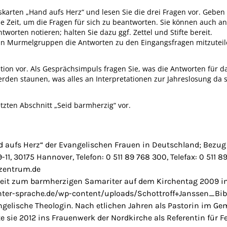
skarten „Hand aufs Herz“ und lesen Sie die drei Fragen vor. Gebe
lle Zeit, um die Fragen für sich zu beantworten. Sie können auch a
worten notieren; halten Sie dazu ggf. Zettel und Stifte bereit.
 in Murmelgruppen die Antworten zu den Eingangsfragen mitzuteil
ion vor. Als Gesprächsimpuls fragen Sie, was die Antworten für d
rden staunen, was alles an Interpretationen zur Jahreslosung da s
tzten Abschnitt „Seid barmherzig“ vor.
 aufs Herz“ der Evangelischen Frauen in Deutschland; Bezug
-11, 30175 Hannover, Telefon: 0 511 89 768 300, Telefax: 0 511 8
zentrum.de
rbeit zum barmherzigen Samariter auf dem Kirchentag 2009 i
hter-sprache.de/wp-content/uploads/Schottroff+Janssen_Bibe
ngelische Theologin. Nach etlichen Jahren als Pastorin im G
 sie 2012 ins Frauenwerk der Nordkirche als Referentin für 