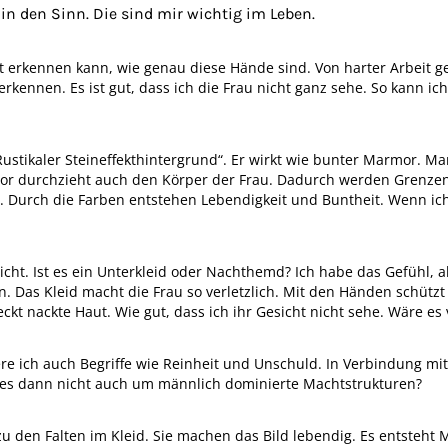
 in den Sinn. Die sind mir wichtig im Leben.
cht erkennen kann, wie genau diese Hände sind. Von harter Arbeit g
erkennen. Es ist gut, dass ich die Frau nicht ganz sehe. So kann ic
„Rustikaler Steineffekthintergrund“. Er wirkt wie bunter Marmor. Ma
mor durchzieht auch den Körper der Frau. Dadurch werden Grenzen 
ch. Durch die Farben entstehen Lebendigkeit und Buntheit. Wenn i
nicht. Ist es ein Unterkleid oder Nachthemd? Ich habe das Gefühl, 
in. Das Kleid macht die Frau so verletzlich. Mit den Händen schütz
ckt nackte Haut. Wie gut, dass ich ihr Gesicht nicht sehe. Wäre es
ere ich auch Begriffe wie Reinheit und Unschuld. In Verbindung mi
 es dann nicht auch um männlich dominierte Machtstrukturen?
u den Falten im Kleid. Sie machen das Bild lebendig. Es entsteht