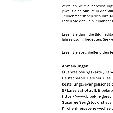
Verteilen Sie
die Jahreslosung
jeweils eine Minute in der Sti
Teilnehmer*innen sich ihre Ant
Laden Sie dazu ein, einander
Lesen Sie
dann die Bildmeditat
Jahreslosung bedeuten. Sie we
Lesen Sie abschließend den le
Anmerkungen
1)
Jahreslosungskarte „Hand
Deutschland, Berliner Allee 9
bestellung@evangelisches-
2)
Luise Schottroff, Bibela
https://www.bibel-in-gerec
Susanne Sengstock
ist eva
Kirchenkreisebene wechselte