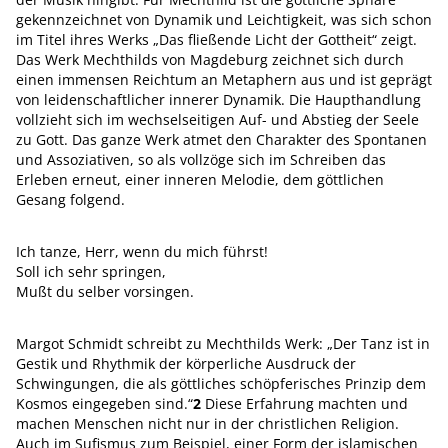
gekennzeichnet von Dynamik und Leichtigkeit, was sich schon
im Titel ihres Werks „Das fließende Licht der Gottheit“ zeigt.
Das Werk Mechthilds von Magdeburg zeichnet sich durch
einen immensen Reichtum an Metaphern aus und ist geprägt
von leidenschaftlicher innerer Dynamik. Die Haupthandlung
vollzieht sich im wechselseitigen Auf- und Abstieg der Seele
zu Gott. Das ganze Werk atmet den Charakter des Spontanen
und Assoziativen, so als vollzöge sich im Schreiben das
Erleben erneut, einer inneren Melodie, dem göttlichen
Gesang folgend.
Ich tanze, Herr, wenn du mich führst!
Soll ich sehr springen,
Mußt du selber vorsingen.
Margot Schmidt schreibt zu Mechthilds Werk: „Der Tanz ist in
Gestik und Rhythmik der körperliche Ausdruck der
Schwingungen, die als göttliches schöpferisches Prinzip dem
Kosmos eingegeben sind.“
2
Diese Erfahrung machten und
machen Menschen nicht nur in der christlichen Religion.
Auch im Sufismus zum Beispiel, einer Form der islamischen