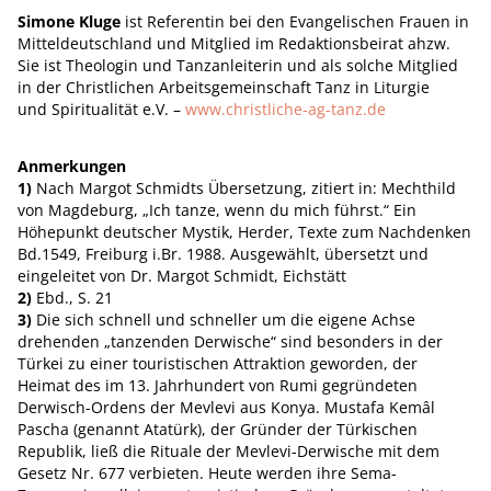
Simone Kluge
ist Referentin bei den Evangelischen Frauen in
Mitteldeutschland und Mitglied im Redaktionsbeirat ahzw.
Sie ist Theologin und Tanzanleiterin und als solche Mitglied
in der Christlichen Arbeitsgemeinschaft Tanz in Liturgie
und Spiritualität e.V. –
www.christliche-ag-tanz.de
Anmerkungen
1)
Nach Margot Schmidts Übersetzung, zitiert in: Mechthild
von Magdeburg, „Ich tanze, wenn du mich führst.“ Ein
Höhepunkt deutscher Mystik, Herder, Texte zum Nachdenken
Bd.1549, Freiburg i.Br. 1988. Ausgewählt, übersetzt und
eingeleitet von Dr. Margot Schmidt, Eichstätt
2)
Ebd., S. 21
3)
Die sich schnell und schneller um die eigene Achse
drehenden „tanzenden Derwische“ sind besonders in der
Türkei zu einer touristischen Attraktion geworden, der
Heimat des im 13. Jahrhundert von Rumi gegründeten
Derwisch-Ordens der Mevlevi aus Konya. Mustafa Kemâl
Pascha (genannt Atatürk), der Gründer der Türkischen
Republik, ließ die Rituale der Mevlevi-Derwische mit dem
Gesetz Nr. 677 verbieten. Heute werden ihre Sema-