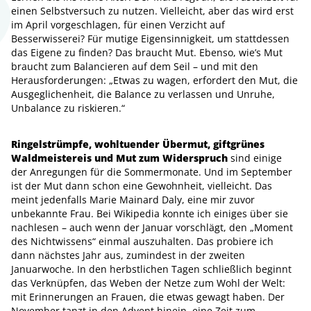
einen Selbstversuch zu nutzen. Vielleicht, aber das wird erst
im April vorgeschlagen, für einen Verzicht auf
Besserwisserei? Für mutige Eigensinnigkeit, um stattdessen
das Eigene zu finden? Das braucht Mut. Ebenso, wie’s Mut
braucht zum Balancieren auf dem Seil – und mit den
Herausforderungen: „Etwas zu wagen, erfordert den Mut, die
Ausgeglichenheit, die Balance zu verlassen und Unruhe,
Unbalance zu riskieren.“
Ringelstrümpfe, wohltuender Übermut, giftgrünes
Waldmeistereis und Mut zum Widerspruch
sind einige
der Anregungen für die Sommermonate. Und im September
ist der Mut dann schon eine Gewohnheit, vielleicht. Das
meint jedenfalls Marie Mainard Daly, eine mir zuvor
unbekannte Frau. Bei Wikipedia konnte ich einiges über sie
nachlesen – auch wenn der Januar vorschlägt, den „Moment
des Nichtwissens“ einmal auszuhalten. Das probiere ich
dann nächstes Jahr aus, zumindest in der zweiten
Januarwoche. In den herbstlichen Tagen schließlich beginnt
das Verknüpfen, das Weben der Netze zum Wohl der Welt:
mit Erinnerungen an Frauen, die etwas gewagt haben. Der
November tanzt in den Advent hinein, eine Zeit zum