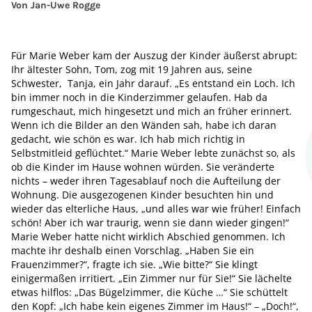
Von Jan-Uwe Rogge
Für Marie Weber kam der Auszug der Kinder äußerst abrupt:
Ihr ältester Sohn, Tom, zog mit 19 Jahren aus, seine
Schwester, Tanja, ein Jahr darauf. „Es entstand ein Loch. Ich
bin immer noch in die Kinderzimmer gelaufen. Hab da
rumgeschaut, mich hingesetzt und mich an früher erinnert.
Wenn ich die Bilder an den Wänden sah, habe ich daran
gedacht, wie schön es war. Ich hab mich richtig in
Selbstmitleid geflüchtet.“ Marie Weber lebte zunächst so, als
ob die Kinder im Hause wohnen würden. Sie veränderte
nichts – weder ihren Tagesablauf noch die Aufteilung der
Wohnung. Die ausgezogenen Kinder besuchten hin und
wieder das elterliche Haus, „und alles war wie früher! Einfach
schön! Aber ich war traurig, wenn sie dann wieder gingen!“
Marie Weber hatte nicht wirklich Abschied genommen. Ich
machte ihr deshalb einen Vorschlag. „Haben Sie ein
Frauenzimmer?“, fragte ich sie. „Wie bitte?“ Sie klingt
einigermaßen irritiert. „Ein Zimmer nur für Sie!“ Sie lächelte
etwas hilflos: „Das Bügelzimmer, die Küche …“ Sie schüttelt
den Kopf: „Ich habe kein eigenes Zimmer im Haus!“ – „Doch!“,