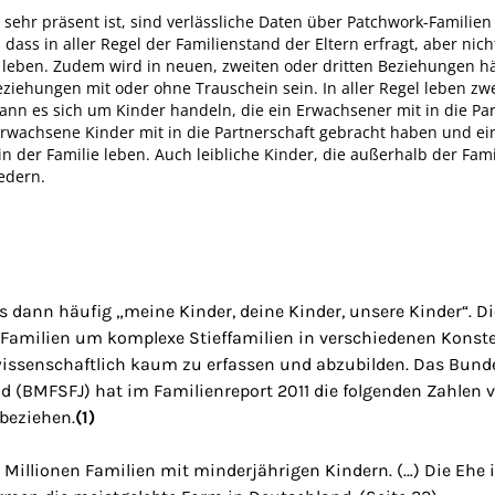
ehr präsent ist, sind verlässliche Daten über Patchwork-Familie
, dass in aller Regel der Familienstand der Eltern erfragt, aber nic
leben. Zudem wird in neuen, zweiten oder dritten Beziehungen häu
ziehungen mit oder ohne Trauschein sein. In aller Regel leben z
nn es sich um Kinder handeln, die ein Erwachsener mit in die Par
 Erwachsene Kinder mit in die Partnerschaft gebracht haben und 
 der Familie leben. Auch leibliche Kinder, die außerhalb der Fam
edern.
dann häufig „meine Kinder, deine Kinder, unsere Kinder“. Die
-Familien um komplexe Stieffamilien in verschiedenen Konste
d wissenschaftlich kaum zu erfassen und abzubilden. Das Bund
 (BMFSFJ) hat im Familienreport 2011 die folgenden Zahlen ver
 beziehen.
(1)
1 Millionen Familien mit minderjährigen Kindern. (…) Die Ehe 