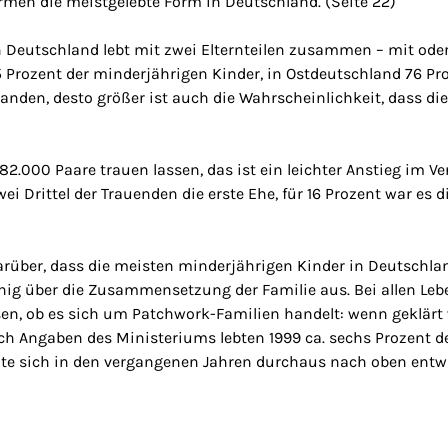
rmen die meistgelebte Form in Deutschland. (Seite 22)
n Deutschland lebt mit zwei Elternteilen zusammen – mit oder
Prozent der minderjährigen Kinder, in Ostdeutschland 76 Pro
handen, desto größer ist auch die Wahrscheinlichkeit, dass di
82.000 Paare trauen lassen, das ist ein leichter Anstieg im Ve
wei Drittel der Trauenden die erste Ehe, für 16 Prozent war es d
arüber, dass die meisten minderjährigen Kinder in Deutschlan
ig über die Zusammensetzung der Familie aus. Bei allen Lebe
sen, ob es sich um Patchwork-Familien handelt: wenn geklärt 
h Angaben des Ministeriums lebten 1999 ca. sechs Prozent d
nnte sich in den vergangenen Jahren durchaus nach oben entw