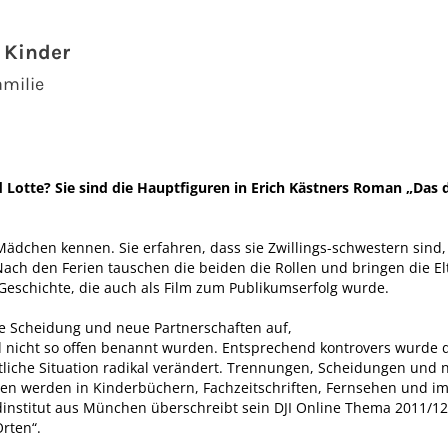
 Kinder
amilie
nd Lotte? Sie sind die Hauptfiguren in Erich Kästners Roman „Das 
 Mädchen kennen. Sie erfahren, dass sie Zwillings-schwestern sind
ach den Ferien tauschen die beiden die Rollen und bringen die El
schichte, die auch als Film zum Publikumserfolg wurde.
ie Scheidung und neue Partnerschaften auf,
 nicht so offen benannt wurden. Entsprechend kontrovers wurde d
ftliche Situation radikal verändert. Trennungen, Scheidungen und 
en werden in Kinderbüchern, Fachzeitschriften, Fernsehen und im 
nstitut aus München überschreibt sein DJI Online Thema 2011/12:
rten“.