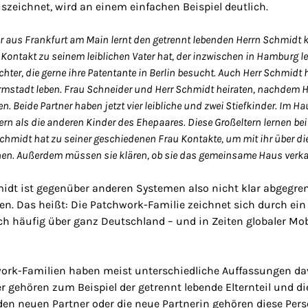
zeichnet, wird an einem einfachen Beispiel deutlich.
r aus Frankfurt am Main lernt den getrennt lebenden Herrn Schmidt 
 Kontakt zu seinem leiblichen Vater hat, der inzwischen in Hamburg l
chter, die gerne ihre Patentante in Berlin besucht. Auch Herr Schmidt h
rmstadt leben. Frau Schneider und Herr Schmidt heiraten, nachdem H
. Beide Partner haben jetzt vier leibliche und zwei Stiefkinder. Im Hau
ern als die anderen Kinder des Ehepaares. Diese Großeltern lernen b
Schmidt hat zu seiner geschiedenen Frau Kontakte, um mit ihr über d
n. Außerdem müssen sie klären, ob sie das gemeinsame Haus verk
idt ist gegenüber anderen Systemen also nicht klar abgegren
n. Das heißt: Die Patchwork-Familie zeichnet sich durch ein
h häufig über ganz Deutschland – und in Zeiten globaler Mobi
work-Familien haben meist unterschiedliche Auffassungen dav
er gehören zum Beispiel der getrennt lebende Elternteil und 
 den neuen Partner oder die neue Partnerin gehören diese Per