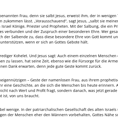
nbenannten Frau, denn sie salbt Jesus, erweist ihm, der in wenigen
n zukommen lässt. „Vorausschauend“, sagt Jesus, „salbt sie meine
 Israel Könige, Priester und Propheten. Mit der Salbung, die ein P
tes verbunden und der Zuspruch einer besonderen Ehre. Wer gesa
h der Salbende zu, dass diese besondere Ehre von Gott kommt un
unterstützen, wenn er sich an Gottes Gebote hält.
r Prediger Kohelet. Und Jesus sagt: Auch einem einzelnen Menschen
u lassen, hat seine Zeit, ebenso wie die Fürsorge für die Armen 
einen Dank erwarten, denn jede gute Geste kommt zurück.
 uneigennützigen – Geste der namenlosen Frau, aus ihrem prophet
 eine Geschichte, an die sich die Menschen bis heute erinnern. An
nicht nach Wert und Profit fragt, sondern danach, was jetzt gerade
t ist, von uns braucht.
bel wenige. In der patriarchalischen Gesellschaft des alten Israel
ugen der Menschen eher den Männern vorbehalten, Gottes Nähe so