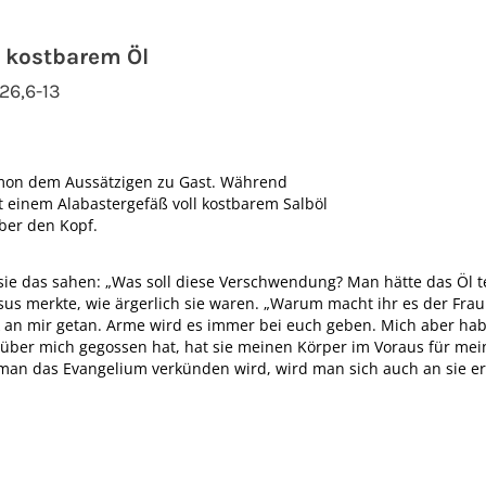
l kostbarem Öl
26,6-13
imon dem Aussätzigen zu Gast. Während
it einem Alabastergefäß voll kostbarem Salböl
ber den Kopf.
 sie das sahen: „Was soll diese Verschwendung? Man hätte das Öl 
s merkte, wie ärgerlich sie waren. „Warum macht ihr es der Frau 
k an mir getan. Arme wird es immer bei euch geben. Mich aber hab
 über mich gegossen hat, hat sie meinen Körper im Voraus für mein
o man das Evangelium verkünden wird, wird man sich auch an sie 