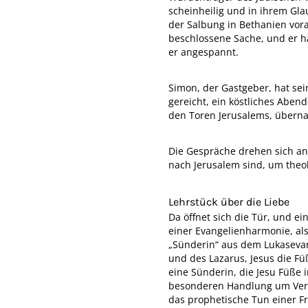
scheinheilig und in ihrem Glau
der Salbung in Bethanien vora
beschlossene Sache, und er h
er angespannt.
Simon, der Gastgeber, hat se
gereicht, ein köstliches Abend
den Toren Jerusalems, überna
Die Gespräche drehen sich a
nach Jerusalem sind, um theol
Lehrstück über die Liebe
Da öffnet sich die Tür, und ei
einer Evangelienharmonie, al
„Sünderin“ aus dem Lukasevang
und des Lazarus, Jesus die Füß
eine Sünderin, die Jesu Füße 
besonderen Handlung um Verge
das prophetische Tun einer Fr