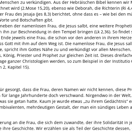
Menschen zu verkündigen. Aus der Hebräischen Bibel kennen wir 
hnet wird (2.Mose 15,20), ebenso wie Deborah, die Richterin (Ri 4,4
er Frau des Jesaja (Jes 8,3) berichtet, ohne dass es – wie bei den 
orte und Botschaften gibt.
s neben der namenlosen Frau, die Jesus salbt, eine weitere Prophet
ern ihn zur Beschneidung in den Tempel bringen (Lk 2,36). So findet
Ende jeweils eine Frau, die schon vor den anderen in ihrem Herze
 Gott mit ihm auf dem Weg ist. Die namenlose Frau, die Jesus salb
, spricht ihm Gottes Nähe zu und verkündigt vor allen Menschen,
 König, Priester und Prophet zur gleichen Zeit ist. Dieses dreifach
ge ganzer Christologien werden, so zum Beispiel in der Institutio 
 2, Kapitel 15).
ür gesorgt, dass die Frau, deren Namen wir nicht kennen, diese Pr
n für lange Jahrhunderte doch verschwand. Nirgendwo in der Welt
as sie getan hatte. Kaum je wurde etwas „zu ihrem Gedächtnis“ e
ambivalenten, mehrdeutigen Gestalt, der man ein sündiges Leben a
erung an die Frau, die sich dem zuwandte, der ihre Solidarität in
e ihre Geschichte. Wir erzählen sie als Teil der Geschichte dessen,