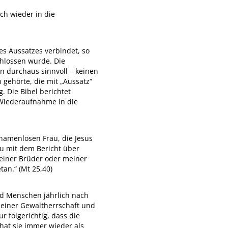
ch wieder in die
es Aussatzes verbindet, so
chlossen wurde. Die
n durchaus sinnvoll – keinen
gehörte, die mit „Aussatz“
 Die Bibel berichtet
e Wiederaufnahme in die
namenlosen Frau, die Jesus
su mit dem Bericht über
meiner Brüder oder meiner
tan.“ (Mt 25,40)
nd Menschen jährlich nach
t einer Gewaltherrschaft und
 folgerichtig, dass die
hat sie immer wieder als