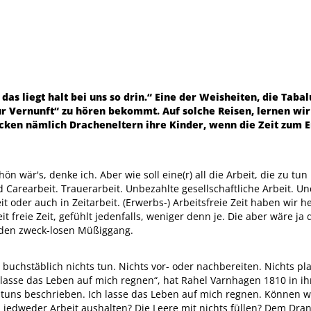
 das liegt halt bei uns so drin.“ Eine der Weisheiten, die Taba
ur Vernunft“ zu hören bekommt. Auf solche Reisen, lernen wi
icken nämlich Dracheneltern ihre Kinder, wenn die Zeit zu
ön wär's, denke ich. Aber wie soll eine(r) all die Arbeit, die zu tun
 Carearbeit. Trauerarbeit. Unbezahlte gesellschaftliche Arbeit. U
zeit oder auch in Zeitarbeit. (Erwerbs-) Arbeitsfreie Zeit haben wir 
t freie Zeit, gefühlt jedenfalls, weniger denn je. Die aber wäre ja
 den zweck-losen Müßiggang.
 buchstäblich nichts tun. Nichts vor- oder nachbereiten. Nichts p
h lasse das Leben auf mich regnen“, hat Rahel Varnhagen 1810 in 
tuns beschrieben. Ich lasse das Leben auf mich regnen. Können w
 jedweder Arbeit aushalten? Die Leere mit nichts füllen? Dem Dra