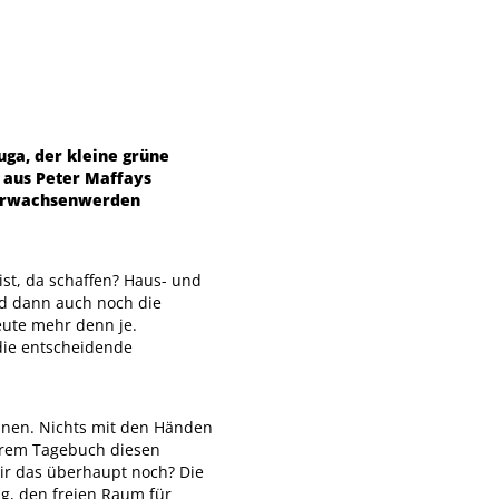
luga, der kleine grüne
r aus Peter Maffays
m Erwachsenwerden
 ist, da schaffen? Haus- und
nd dann auch noch die
heute mehr denn je.
 die entscheidende
lanen. Nichts mit den Händen
ihrem Tagebuch diesen
ir das überhaupt noch? Die
ng, den freien Raum für