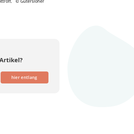
ttroff, © Gütersloher
Artikel?
hier entlang