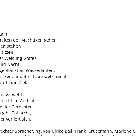
Mann,
haften der Mächtigen gehen,
sen stehen
sitzen,
er Weisung Gottes,
und Nacht.
gepflanzt an Wasserläufen,
er Zeit, und ihr Laub welkt nicht.
hrt zum Ziel.
ind verweht.
nicht im Gericht,
de der Gerechten.
 gibt Gott Acht,
r verliert sich.
erechter Sprache“, hg. von Ulrike Bail, Frank Crüsemann, Marlene