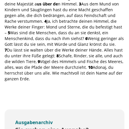
deine Majestät a
us über de
n Himmel.
3
Aus dem Mund von
Kindern und Säuglingen hast du eine Macht geschaffen
gegen alle, die dich bedrängen, auf dass Feindschaft und
Rache verstummen.
4
Ja, ich betrachte deinen Himmel, die
Werke deiner Finger: Mond und Sterne, die du befestigt hast
–
5
Was sind die Menschen, dass du an sie denkst, ein
Menschenkind, dass du nach ihm siehst?
6
Wenig geringer als
Gott lässt du sie sein, mit Würde und Glanz krönst du sie.
7
Du lässt sie walten über die Werke deiner Hände. Alles hast
du unter ihre Füße gelegt:
8
Schafe, Rinder, sie alle, und auch
die wilden Tiere,
9
Vögel des Himmels und Fische des Meeres,
alles, was die Pfade der Meere durchzieht.
10
Adonaj, du
herrschst über uns alle. Wie machtvoll ist dein Name auf der
ganzen Erde.
Ausgabenarchiv