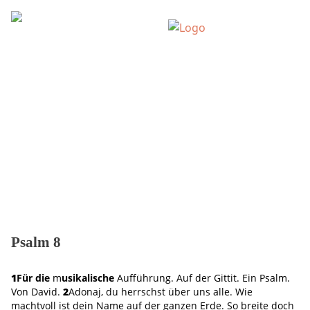
Ausgabe 1 / 2020
Psalm 8
1
Für die
m
usikalische
Aufführung. Auf der Gittit. Ein Psalm.
Von David.
2
Adonaj, du herrschst über uns alle. Wie
machtvoll ist dein Name auf der ganzen Erde. So breite doch