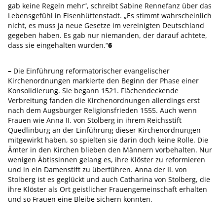
gab keine Regeln mehr“, schreibt Sabine Rennefanz über das
Lebensgefühl in Eisenhüttenstadt. „Es stimmt wahrscheinlich
nicht, es muss ja neue Gesetze im vereinigten Deutschland
gegeben haben. Es gab nur niemanden, der darauf achtete,
dass sie eingehalten wurden.“
6
–
Die Einführung reformatorischer evangelischer
Kirchenordnungen markierte den Beginn der Phase einer
Konsolidierung. Sie begann 1521. Flächendeckende
Verbreitung fanden die Kirchenordnungen allerdings erst
nach dem Augsburger Religionsfrieden 1555. Auch wenn
Frauen wie Anna II. von Stolberg in ihrem Reichsstift
Quedlinburg an der Einführung dieser Kirchenordnungen
mitgewirkt haben, so spielten sie darin doch keine Rolle. Die
Ämter in den Kirchen blieben den Männern vorbehalten. Nur
wenigen Äbtissinnen gelang es, ihre Klöster zu reformieren
und in ein Damenstift zu überführen. Anna der II. von
Stolberg ist es geglückt und auch Catharina von Stolberg, die
ihre Klöster als Ort geistlicher Frauengemeinschaft erhalten
und so Frauen eine Bleibe sichern konnten.