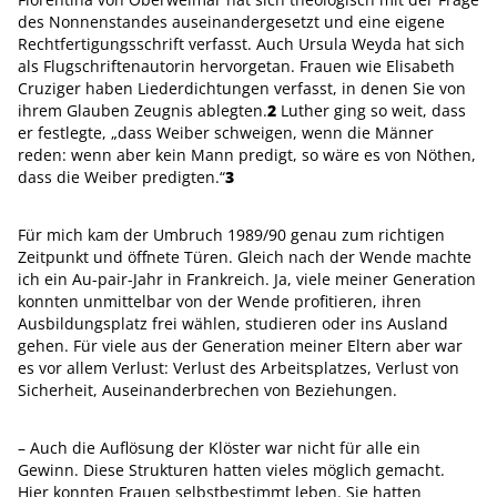
des Nonnenstandes auseinandergesetzt und eine ­eigene
Rechtfertigungsschrift verfasst. Auch Ursula Weyda hat sich
als Flug­schriftenautorin hervorgetan. Frauen wie Elisabeth
Cruziger haben Liederdichtungen verfasst, in denen Sie von
ihrem Glauben Zeugnis ablegten.
2
Luther ging so weit, dass
er festlegte, „dass Weiber schweigen, wenn die Männer
reden: wenn aber kein Mann predigt, so wäre es von Nöthen,
dass die Weiber pre­digten.“
3
Für mich kam der Umbruch 1989/90 genau zum richtigen
Zeitpunkt und öffnete Türen. Gleich nach der Wende machte
ich ein Au-pair-Jahr in Frankreich. Ja, viele meiner Generation
konnten unmittelbar von der Wende profitieren, ihren
Ausbildungsplatz frei wählen, studieren oder ins Ausland
gehen. Für viele aus der Generation meiner Eltern aber war
es vor allem Verlust: Verlust des ­Arbeitsplatzes, Verlust von
Sicherheit, Auseinanderbrechen von Beziehungen.
– Auch die Auflösung der Klöster war nicht für alle ein
Gewinn. Diese Strukturen hatten vieles möglich gemacht.
Hier konnten Frauen selbstbestimmt leben. Sie hatten