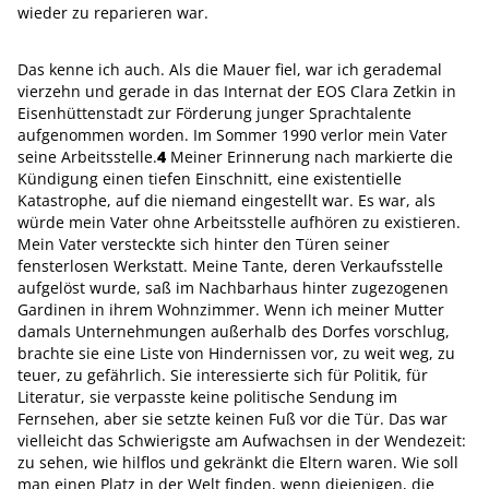
wieder zu reparieren war.
Das kenne ich auch. Als die Mauer fiel, war ich gerademal
vierzehn und gerade in das Internat der EOS Clara Zetkin in
Eisenhüttenstadt zur Förderung junger Sprachtalente
aufgenommen worden. Im Sommer 1990 verlor mein Vater
seine Arbeitsstelle.
4
Meiner Erinnerung nach markierte die
Kündigung einen tiefen Einschnitt, eine existentielle
Katastrophe, auf die niemand eingestellt war. Es war, als
würde mein Vater ohne Arbeitsstelle aufhören zu existieren.
Mein Vater versteckte sich hinter den Türen seiner
fensterlosen Werkstatt. Meine Tante, deren Verkaufsstelle
aufgelöst wurde, saß im Nachbarhaus hinter zugezogenen
Gardinen in ihrem Wohnzimmer. Wenn ich meiner Mutter
damals Unternehmungen außerhalb des Dorfes vorschlug,
brachte sie eine Liste von Hindernissen vor, zu weit weg, zu
teuer, zu gefährlich. Sie interessierte sich für Politik, für
Literatur, sie verpasste keine politische Sendung im
Fernsehen, aber sie setzte keinen Fuß vor die Tür. Das war
vielleicht das Schwie­rigste am Aufwachsen in der Wendezeit:
zu sehen, wie hilflos und gekränkt die Eltern waren. Wie soll
man einen Platz in der Welt finden, wenn diejenigen, die