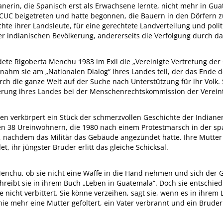
ianerin, die Spanisch erst als Erwachsene lernte, nicht mehr in Gu
UC beigetreten und hatte begonnen, die Bauern in den Dörfern zu 
e ihrer Landsleute, für eine gerechtete Landverteilung und politi
r indianischen Bevölkerung, andererseits die Verfolgung durch das
e Rigoberta Menchu 1983 im Exil die „Vereinigte Vertretung der
r nahm sie am „Nationalen Dialog“ ihres Landes teil, der das Ende 
urch die ganze Welt auf der Suche nach Unterstützung für ihr Volk. 
erung ihres Landes bei der Menschenrechtskommission der Vereint
n verkörpert ein Stück der schmerzvollen Geschichte der Indianer
n 38 Ureinwohnern, die 1980 nach einem Protestmarsch in der spa
 nachdem das Militär das Gebäude angezündet hatte. Ihre Mutter 
, ihr jüngster Bruder erlitt das gleiche Schicksal.
nchu, ob sie nicht eine Waffe in die Hand nehmen und sich der Gu
hreibt sie in ihrem Buch „Leben in Guatemala“. Doch sie entschied s
te nicht verbittert. Sie könne verzeihen, sagt sie, wenn es in ihrem 
e mehr eine Mutter gefoltert, ein Vater verbrannt und ein Bruder