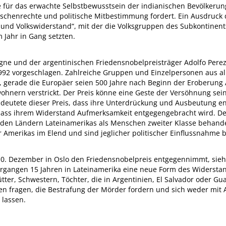
 für das erwachte Selbstbewusstsein der indianischen Bevölkerun
nschenrechte und politische Mitbestimmung fordert. Ein Ausdruck
r und Volkswiderstand“, mit der die Volksgruppen des Subkontine
 Jahr in Gang setzten.
gne und der argentinischen Friedensnobelpreisträger Adolfo Perez
92 vorgeschlagen. Zahlreiche Gruppen und Einzelpersonen aus all
s, gerade die Europäer seien 500 Jahre nach Beginn der Eroberung 
nern verstrickt. Der Preis könne eine Geste der Versöhnung sein.
edeutete dieser Preis, dass ihre Unterdrückung und Ausbeutung
d dass ihrem Widerstand Aufmerksamkeit entgegengebracht wird. 
 in den Ländern Lateinamerikas als Menschen zweiter Klasse behan
r Amerikas im Elend und sind jeglicher politischer Einflussnahme 
 Dezember in Oslo den Friedensnobelpreis entgegennimmt, sieht s
ergangen 15 Jahren in Lateinamerika eine neue Form des Widerst
er, Schwestern, Töchter, die in Argentinien, El Salvador oder Gu
 fragen, die Bestrafung der Mörder fordern und sich weder mit 
 lassen.