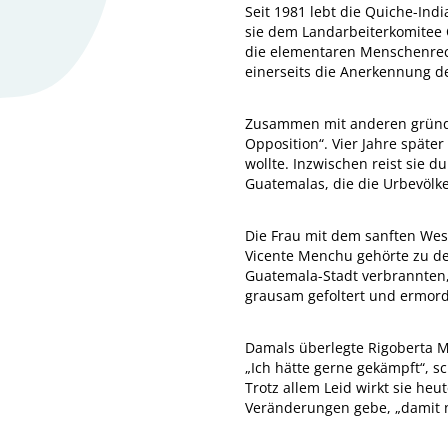
Seit 1981 lebt die Quiche-Ind
sie dem Landarbeiterkomitee C
die elementaren Menschenrecht
einerseits die Anerkennung de
Zusammen mit anderen gründet
Opposition“. Vier Jahre späte
wollte. Inzwischen reist sie d
Guatemalas, die die Urbevölk
Die Frau mit dem sanften Wese
Vicente Menchu gehörte zu de
Guatemala-Stadt verbrannten,
grausam gefoltert und ermordet
Damals überlegte Rigoberta Me
„Ich hätte gerne gekämpft“, sc
Trotz allem Leid wirkt sie heu
Veränderungen gebe, „damit ni