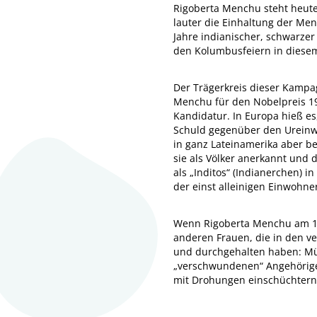
Rigoberta Menchu steht heute
lauter die Einhaltung der Me
Jahre indianischer, schwarze
den Kolumbusfeiern in diesem
Der Trägerkreis dieser Kampa
Menchu für den Nobelpreis 19
Kandidatur. In Europa hieß e
Schuld gegenüber den Ureinwoh
in ganz Lateinamerika aber b
sie als Völker anerkannt un
als „Inditos“ (Indianerchen)
der einst alleinigen Einwohne
Wenn Rigoberta Menchu am 10.
anderen Frauen, die in den v
und durchgehalten haben: Mütt
„verschwundenen“ Angehörigen
mit Drohungen einschüchtern