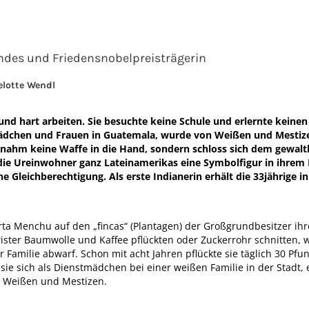
andes und Friedensnobelpreisträgerin
elotte Wendl
und hart arbeiten. Sie besuchte keine Schule und erlernte keine
 Mädchen und Frauen in Guatemala, wurde von Weißen und Mestiz
e nahm keine Waffe in die Hand, sondern schloss sich dem gewal
ür die Ureinwohner ganz Lateinamerikas eine Symbolfigur in ihr
 Gleichberechtigung. Als erste Indianerin erhält die 33jährige i
erta Menchu auf den „fincas“ (Plantagen) der Großgrundbesitzer i
ister Baumwolle und Kaffee pflückten oder Zuckerrohr schnitten, w
 Familie abwarf. Schon mit acht Jahren pflückte sie täglich 30 Pf
sie sich als Dienstmädchen bei einer weißen Familie in der Stadt,
r Weißen und Mestizen.