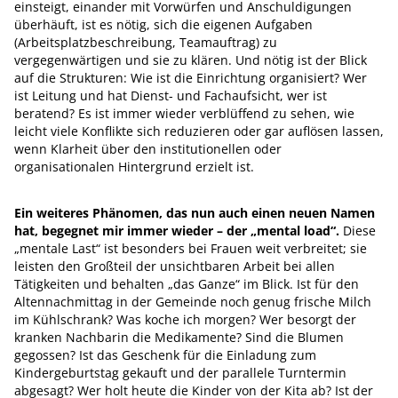
einsteigt, einander mit Vorwürfen und Anschuldigungen
überhäuft, ist es nötig, sich die eigenen Aufgaben
(Arbeitsplatzbeschreibung, Teamauftrag) zu
vergegenwärtigen und sie zu klären. Und nötig ist der Blick
auf die Strukturen: Wie ist die Einrichtung organisiert? Wer
ist Leitung und hat Dienst- und Fachaufsicht, wer ist
beratend? Es ist immer wieder verblüffend zu sehen, wie
leicht viele Konflikte sich reduzieren oder gar auflösen lassen,
wenn Klarheit über den institutionellen oder
organisationalen Hintergrund erzielt ist.
Ein weiteres Phänomen, das nun auch einen neuen Namen
hat, begegnet mir immer wieder – der „mental load“.
Diese
„mentale Last“ ist besonders bei Frauen weit verbreitet; sie
leisten den Großteil der unsichtbaren Arbeit bei allen
Tätigkeiten und behalten „das Ganze“ im Blick. Ist für den
Altennachmittag in der Gemeinde noch genug frische Milch
im Kühlschrank? Was koche ich morgen? Wer besorgt der
kranken Nachbarin die Medikamente? Sind die Blumen
gegossen? Ist das Geschenk für die Einladung zum
Kindergeburtstag gekauft und der parallele Turntermin
abgesagt? Wer holt heute die Kinder von der Kita ab? Ist der