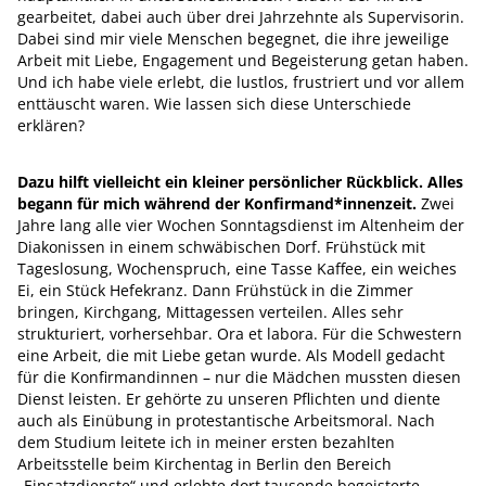
gearbeitet, dabei auch über drei Jahrzehnte als Supervisorin.
Dabei sind mir viele Menschen begegnet, die ihre jeweilige
Arbeit mit Liebe, Engagement und Begeisterung getan haben.
Und ich habe viele erlebt, die lustlos, frustriert und vor allem
enttäuscht waren. Wie lassen sich diese Unterschiede
erklären?
Dazu hilft vielleicht ein kleiner persönlicher Rückblick. Alles
begann für mich während der Konfirmand*innenzeit.
Zwei
Jahre lang alle vier Wochen Sonntagsdienst im Altenheim der
Diakonissen in einem schwäbischen Dorf. Frühstück mit
Tageslosung, Wochenspruch, eine Tasse Kaffee, ein weiches
Ei, ein Stück Hefekranz. Dann Frühstück in die Zimmer
bringen, Kirchgang, Mittagessen verteilen. Alles sehr
strukturiert, vorhersehbar. Ora et labora. Für die Schwestern
eine Arbeit, die mit Liebe getan wurde. Als Modell gedacht
für die Konfirmandinnen – nur die Mädchen mussten diesen
Dienst leisten. Er gehörte zu unseren Pflichten und diente
auch als Einübung in protestantische Arbeitsmoral. Nach
dem Studium leitete ich in meiner ersten bezahlten
Arbeitsstelle beim Kirchentag in Berlin den Bereich
„Einsatzdienste“ und erlebte dort tausende begeisterte