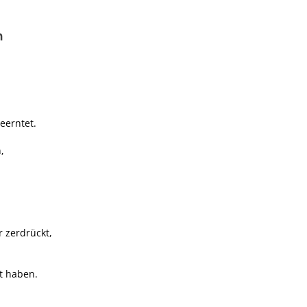
n
eerntet.
,
r zerdrückt,
t haben.