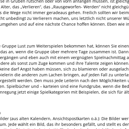
sse in Gruben rutschen oder von vorn anfangen müssen, ist gleich
Alter, das „Verlieren“, das „Rausgeworfen- Werden“ nicht gleichgül
ss die Wege nicht immer geradeaus gehen. Freilich sollten wir be
t unbedingt zu Verlierern machen, uns letztlich nicht unserer W
umgehen und auf eine nächste Chance hoffen können. Eben wie im
e Gruppe Lust zum Weiterspielen bekommen hat, können Sie einen 
h das an, wenn die Gruppe über mehrere Tage zusammen ist. Dann 
ziergängen und eben auch mit einem vergnügten Spielnachmittag 
ndere als sonst zum Zuge kommen und ihre Talente zeigen können. 
 keine darf Angst haben müssen, sich zu blamieren oder ausgelac
pielerin die anderen zum Lachen bringen, auf jeden Fall zu unterla
orgestellt werden. Den muss jede Leiterin nach den Möglichkeiten 
n. Spielbücher und – karteien sind eine Fundgrube, wenn die B
regung jetzt einige Spielkategorien mit Beispielen, die sich für 
)
lder (aus alten Kalendern, Ansichtspostkarten o.ä.): Die Bilder we
rum. Jede wählt ein Bild, das ihr besonders gefällt, und stellt es