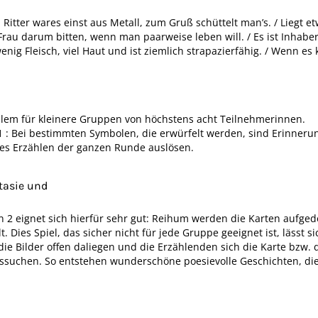
itter wares einst aus Metall, zum Gruß schüttelt man’s. / Liegt et
rau darum bitten, wenn man paarweise leben will. / Es ist Inhaber 
enig Fleisch, viel Haut und ist ziemlich strapazierfähig. / Wenn es 
allem für kleinere Gruppen von höchstens acht Teilnehmerinnen.
1 : Bei bestimmten Symbolen, die erwürfelt werden, sind Erinneru
es Erzählen der ganzen Runde auslösen.
tasie und
n 2 eignet sich hierfür sehr gut: Reihum werden die Karten aufged
. Dies Spiel, das sicher nicht für jede Gruppe geeignet ist, lässt 
ie Bilder offen daliegen und die Erzählenden sich die Karte bzw. d
ussuchen. So entstehen wunderschöne poesievolle Geschichten, die 