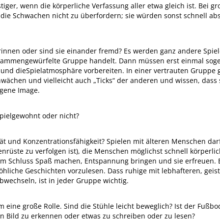
stiger, wenn die körperliche Verfassung aller etwa gleich ist. Bei
die Schwachen nicht zu überfordern; sie würden sonst schnell abs
rinnen oder sind sie einander fremd? Es werden ganz andere Spi
sammengewürfelte Gruppe handelt. Dann müssen erst einmal soge
nd dieSpielatmosphäre vorbereiten. In einer vertrauten Gruppe g
wächen und vielleicht auch „Ticks“ der anderen und wissen, dass s
igene Image.
spielgewohnt oder nicht?
ilität und Konzentrationsfähigkeit? Spielen mit älteren Menschen dar
denrüste zu verfolgen ist), die Menschen möglichst schnell körper
zum Schluss Spaß machen, Entspannung bringen und sie erfreuen. E
öhliche Geschichten vorzulesen. Dass ruhige mit lebhafteren, geis
bwechseln, ist in jeder Gruppe wichtig.
um eine große Rolle. Sind die Stühle leicht beweglich? Ist der Fußbo
n Bild zu erkennen oder etwas zu schreiben oder zu lesen?