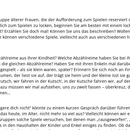
ppe älterer Frauen, die der Aufforderung zum Spielen reserviert
ich zum Spielen zu locken, beginnen Sie am besten mit einem loc
eit? Erzählen Sie doch mal! Können Sie uns das beschreiben? Woll
 können verschiedene Spiele, vielleicht auch aus verschiedenen h
zählreime aus Ihrer Kindheit? Welche Abzählreime haben Sie bei I
die gleichen Abzählreime? Haben Sie mit Ihren Enkeln mal darüb
espielt – als sie klein waren, später? Erinnern Sie sich noch an Fin
umen, der liest sie auf, der trägt sie heim und der kleine isst sie 
utsch, wir fahren in der Kutsch‘, in der Kutsche fahren wir, auf de
“ Dazu müssen wir mal aufstehen, uns zu zweit fassen – überkreuz, 
nnen…
gere dich nicht“ könnte zu einem kurzen Gespräch darüber führen,
s heute, im Alter, nicht mehr so viel aus? Vielleicht können wir 
Gruppen solche Spiele versuchen, bei denen man „rausgeworfen“, 
s in den Haushalten der Kinder und Enkel einiges zu finden. Ob 