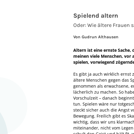
Spielend altern
Oder: Wie ältere Frauen s
Von Gudrun Althausen
Altern ist eine ernste Sache,
meinen viele Menschen, vor a
spielen, vorwiegend zögernd
Es gibt ja auch wirklich erns
ältere Menschen gegen das Spi
genommen als erwachsene, er
lächerlich zu machen. So haben
Vorschulzeit – danach beginnt
tun. Spielen wäre nur totgesc
steckt sicher auch die Angst
Bewegung. Freilich gibt es S
wichtig, dass wir uns klarma
miteinander, nicht vom Legen 
schult den Geist und hält fit