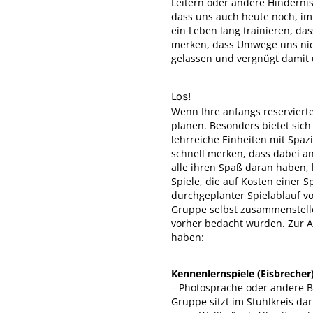
Leitern oder andere Hinderni
dass uns auch heute noch, im 
ein Leben lang trainieren, da
merken, dass Umwege uns nich
gelassen und vergnügt damit 
Los!
Wenn Ihre anfangs reserviert
planen. Besonders bietet sic
lehrreiche Einheiten mit Spa
schnell merken, dass dabei a
alle ihren Spaß daran haben,
Spiele, die auf Kosten einer S
durchgeplanter Spielablauf v
Gruppe selbst zusammenstelle
vorher bedacht wurden. Zur An
haben:
Kennenlernspiele (Eisbrecher
– Photosprache oder andere Bi
Gruppe sitzt im Stuhlkreis da