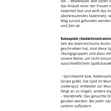
vor. – Wollknäuel: Alle sitzen
das Knäuel einer der Frauen mi
Fadenteil fest und wirft das K
überkreuzendes Fadennetz, wa
Weg zurück gefunden werden. 
und Zeit ab.
Ratespiele (Gedächtnistrainin
Seit die österreichische Ärzti
geschrieben hat, sind diese Sp
Übungsgruppen und dazu viel
unsere Beine, um nicht einzur
ausschließlichem Spaßcharak
– Sprichworte bzw. Redensart
Grube gräbt, hat Gold im Mund
Liederquiz: entweder zur Mus
fängt an zu singen, andere e
– Steckbriefe: Das gesuchte D
geraten werden. Bei jeder näc
Leiterin zuflüstern.