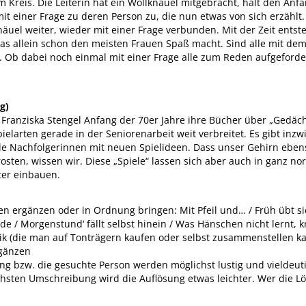
 im Kreis. Die Leiterin hat ein Wollknäuel mitgebracht, hält den Anf
t einer Frage zu deren Person zu, die nun etwas von sich erzählt. Ist
näuel weiter, wieder mit einer Frage verbunden. Mit der Zeit entste
s allein schon den meisten Frauen Spaß macht. Sind alle mit de
Ob dabei noch einmal mit einer Frage alle zum Reden aufgeforde
g)
n Franziska Stengel Anfang der 70er Jahre ihre Bücher über „Gedäch
ielarten gerade in der Seniorenarbeit weit verbreitet. Es gibt inzw
e Nachfolgerinnen mit neuen Spielideen. Dass unser Gehirn eben
osten, wissen wir. Diese „Spiele“ lassen sich aber auch in ganz n
ter einbauen.
en ergänzen oder in Ordnung bringen: Mit Pfeil und… / Früh übt s
e / Morgenstund‘ fällt selbst hinein / Was Hänschen nicht lernt, 
ik (die man auf Tonträgern kaufen oder selbst zusammenstellen ka
rgänzen
ing bzw. die gesuchte Person werden möglichst lustig und vieldeu
hsten Umschreibung wird die Auflösung etwas leichter. Wer die Lö