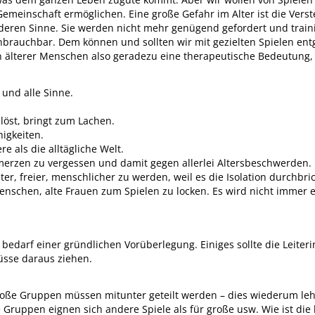
Gemeinschaft ermöglichen. Eine große Gefahr im Alter ist die Verste
nderen Sinne. Sie werden nicht mehr genügend gefordert und train
nbrauchbar. Dem können und sollten wir mit gezielten Spielen e
n älterer Menschen also geradezu eine therapeutische Bedeutung,
 und alle Sinne.
elöst, bringt zum Lachen.
igkeiten.
re als die alltägliche Welt.
hmerzen zu vergessen und damit gegen allerlei Altersbeschwerden.
ranter, freier, menschlicher zu werden, weil es die Isolation durchbr
nschen, alte Frauen zum Spielen zu locken. Es wird nicht immer ei
bedarf einer gründlichen Vorüberlegung. Einiges sollte die Leite
üsse daraus ziehen.
Große Gruppen müssen mitunter geteilt werden – dies wiederum l
e Gruppen eignen sich andere Spiele als für große usw. Wie ist die