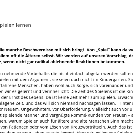
pielen lernen
 die manche Beschwernisse mit sich bringt. Von „Spiel“ kann da wo
llem oft die Älteren selbst. Wir werden auf unseren Vorschlag, 
e, wenn nicht gar radikal ablehnende Reaktionen bekommen.
t zu nehmende Vorbehalte, die nicht einfach abgetan werden sollten.
elen mit dem Argument, sie seien doch nicht im Kindergarten. Sie
fahrene Menschen, haben wohl auch Sorge, sich voreinander und
 wir es gelernt und verinnerlicht: Die Zeit des Spielens ist die Ki
 der Ernst des Lebens. Da ist keine Zeit mehr zum Spielen, Erwac
hlagene Zeit, und das will sich niemand nachsagen lassen. Hinter
 vor Neuem, Ungewohntem, vor Überforderung, vielleicht auch vor 
kat spielende Männer und vergnügte Rommé-Runden von Frauen – a
chen, warum Spielen auch für ältere und alte Menschen Sinn macht
von Patiencen oder vom Lösen von Kreuzworträtseln. Auch das ist 
, was dem ganzen Leben zugute kommt. Aber wir wollen von Spielen 