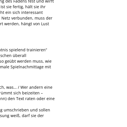
ang des Fadens fest und wirft
 sie fertig, hält sie ihr
ht ein sich interessant
m Netz verbunden, muss der
rt werden, hängt von Lust
tnis spielend trainieren“
ischen überall
so geübt werden muss, wie
ormale Spielnachmittage mit
ich, was… / Wer andern eine
krümmt sich beizeiten –
nn) den Text raten oder eine
tig umschrieben und sollen
sung weiß, darf sie der