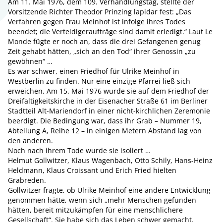
Am 11. Mai 1976, dem 109. Verhandlungstag, stellte der
Vorsitzende Richter Theodor Prinzing lapidar fest: „Das
Verfahren gegen Frau Meinhof ist infolge ihres Todes
beendet; die Verteidigeraufträge sind damit erledigt.“ Laut Le
Monde fügte er noch an, dass die drei Gefangenen genug
Zeit gehabt hätten, „sich an den Tod“ ihrer Genossin „zu
gewöhnen“ …
Es war schwer, einen Friedhof für Ulrike Meinhof in
Westberlin zu finden. Nur eine einzige Pfarrei ließ sich
erweichen. Am 15. Mai 1976 wurde sie auf dem Friedhof der
Dreifaltigkeitskirche in der Eisenacher Straße 61 im Berliner
Stadtteil Alt-Mariendorf in einer nicht-kirchlichen Zeremonie
beerdigt. Die Bedingung war, dass ihr Grab – Nummer 19,
Abteilung A, Reihe 12 – in einigen Metern Abstand lag von
den anderen.
Noch nach ihrem Tode wurde sie isoliert …
Helmut Gollwitzer, Klaus Wagenbach, Otto Schily, Hans-Heinz
Heldmann, Klaus Croissant und Erich Fried hielten
Grabreden.
Gollwitzer fragte, ob Ulrike Meinhof eine andere Entwicklung
genommen hätte, wenn sich „mehr Menschen gefunden
hätten, bereit mitzukämpfen für eine menschlichere
Gesellschaft“. Sie habe sich das Leben schwer gemacht,