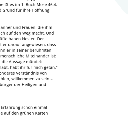
heißt es im 1. Buch Mose 46,4.
d Grund für ihre Hoffnung.
 Männer und Frauen, die ihm
 sich auf den Weg macht. Und
Lüfte haben Nester. Der
st er darauf angewiesen, dass
nn er in seiner berühmten
 menschliche Miteinander ist:
in die Aussage mündet:
habt, habt ihr für mich getan.“
sonderes Verständnis von
ühlen, willkommen zu sein –
bürger der Heiligen und
e Erfahrung schon einmal
ie auf den grünen Karten