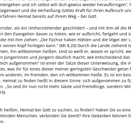
untergehen und ich selbst will dich gewiss wieder heraufbringen“, 
 Gegenwart und die Verheißung Gottes Kraft für ihren Aufbruch un
fahren Heimat bereits auf ihrem Weg – bei Gott.
ernder, als ein Umherziehender geschildert – und mit ihm all die
in den Evangelien davon zu hören, wie er aufbricht, fortgeht und
 die mit ihm ziehen: „Die Füchse haben Höhlen und die Vögel der 
r seinen Kopf hinlegen kann.“ (Mt 8,20) Durch die Lande ziehend i
n, ihn willkommen heißen. Und so weiß er, wovon er spricht, we
nen Jüngerinnen und Jüngern deutlich macht, wie entscheidend das
 mich aufgenommen“ ist einer der Sätze dieser Unterweisung, die 
les, was ihr für eines dieser meiner geringsten Geschwister getan 
 im anderen, im Fremden, den ich willkommen heiße. Es ist ein be
t. Heimat zu finden heißt in diesem Sinne: sich aufgenommen zu f
n. „So seid ihr nun nicht mehr Gäste und Fremdlinge, sondern Mit
19).
h heißen, Heimat bei Gott zu suchen, zu finden? Haben Sie so ein
rbinden Menschen, verbinden Sie damit? Ihre Gedanken können S
en.