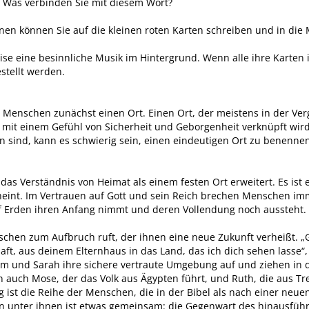
? Was verbinden Sie mit diesem Wort?
en können Sie auf die kleinen roten Karten schreiben und in die M
ise eine besinnliche Musik im Hintergrund. Wenn alle ihre Karten i
stellt werden.
 Menschen zunächst einen Ort. Einen Ort, der meistens in der Ver
g mit einem Gefühl von Sicherheit und Geborgenheit verknüpft wird
sind, kann es schwierig sein, einen eindeutigen Ort zu benennen,
 das Verständnis von Heimat als einem festen Ort erweitert. Es ist
heint. Im Vertrauen auf Gott und sein Reich brechen Menschen i
uf Erden ihren Anfang nimmt und deren Vollendung noch aussteht.
enschen zum Aufbruch ruft, der ihnen eine neue Zukunft verheißt. 
ft, aus deinem Elternhaus in das Land, das ich dich sehen lasse“,
m und Sarah ihre sichere vertraute Umgebung auf und ziehen in
n auch Mose, der das Volk aus Ägypten führt, und Ruth, die aus T
g ist die Reihe der Menschen, die in der Bibel als nach einer ne
en unter ihnen ist etwas gemeinsam: die Gegenwart des hinausfüh