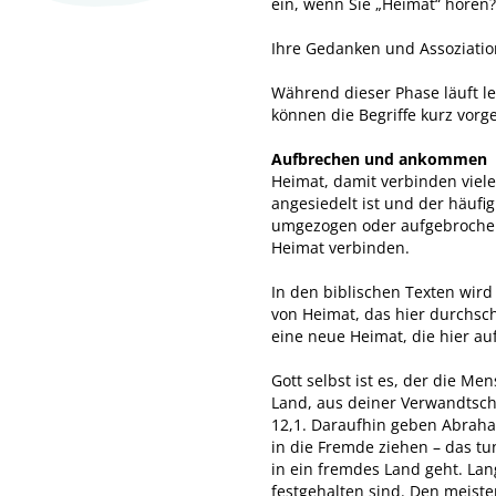
ein, wenn Sie „Heimat“ hören
Ihre Gedanken und Assoziation
Während dieser Phase läuft le
können die Begriffe kurz vorge
Aufbrechen und ankommen
Heimat, damit verbinden viele
angesiedelt ist und der häufi
umgezogen oder aufgebrochen 
Heimat verbinden.
In den biblischen Texten wird
von Heimat, das hier durchsc
eine neue Heimat, die hier a
Gott selbst ist es, der die M
Land, aus deiner Verwandtscha
12,1. Daraufhin geben Abraha
in die Fremde ziehen – das tu
in ein fremdes Land geht. Lan
festgehalten sind. Den meist