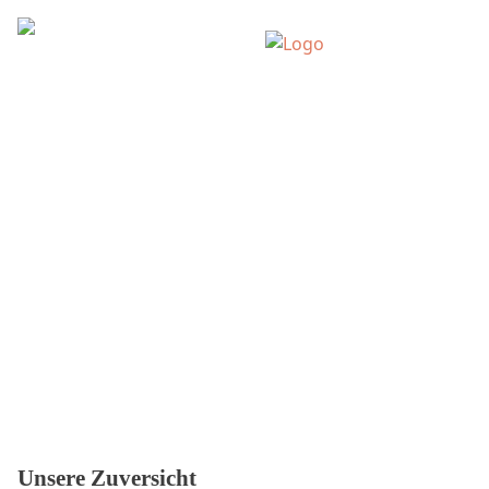
Alle Ausgaben / 2001
Material von Blum, Michael | Hüsch, Hanns
Dieter
Unsere Zuversicht