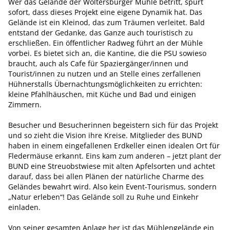
Wer das Gelände der Woltersburger Mühle betritt, spürt
sofort, dass dieses Projekt eine eigene Dynamik hat. Das
Gelände ist ein Kleinod, das zum Träumen verleitet. Bald
entstand der Gedanke, das Ganze auch touristisch zu
erschließen. Ein öffentlicher Radweg führt an der Mühle
vorbei. Es bietet sich an, die Kantine, die die PSU sowieso
braucht, auch als Cafe für Spaziergänger/innen und
Tourist/innen zu nutzen und an Stelle eines zerfallenen
Hühnerstalls Übernachtungsmöglichkeiten zu errichten:
kleine Pfahlhäuschen, mit Küche und Bad und einigen
Zimmern.
Besucher und Besucherinnen begeistern sich für das Projekt
und so zieht die Vision ihre Kreise. Mitglieder des BUND
haben in einem eingefallenen Erdkeller einen idealen Ort für
Fledermäuse erkannt. Eins kam zum anderen – jetzt plant der
BUND eine Streuobstwiese mit alten Apfelsorten und achtet
darauf, dass bei allen Plänen der natürliche Charme des
Geländes bewahrt wird. Also kein Event-Tourismus, sondern
„Natur erleben“! Das Gelände soll zu Ruhe und Einkehr
einladen.
Von seiner gesamten Anlage her ist das Mühlengelände ein