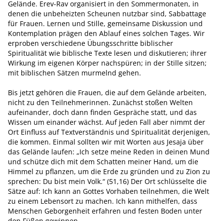
Gelände. Erev-Rav organisiert in den Sommermonaten, in
denen die unbeheizten Scheunen nutzbar sind, Sabbattage
für Frauen. Lernen und Stille, gemeinsame Diskussion und
Kontemplation prägen den Ablauf eines solchen Tages. Wir
erproben verschiedene Übungsschritte biblischer
Spiritualität wie biblische Texte lesen und diskutieren; ihrer
Wirkung im eigenen Körper nachspüren; in der Stille sitzen;
mit biblischen Sätzen murmelnd gehen.
Bis jetzt gehören die Frauen, die auf dem Gelände arbeiten,
nicht zu den Teilnehmerinnen. Zunächst stoßen Welten
aufeinander, doch dann finden Gespräche statt, und das
Wissen um einander wächst. Auf jeden Fall aber nimmt der
Ort Einfluss auf Textverständnis und Spiritualität derjenigen,
die kommen. Einmal sollten wir mit Worten aus Jesaja über
das Gelände laufen: „Ich setze meine Reden in deinen Mund
und schütze dich mit dem Schatten meiner Hand, um die
Himmel zu pflanzen, um die Erde zu gründen und zu Zion zu
sprechen: Du bist mein Volk.“ (51,16) Der Ort schlüsselte die
Sätze auf: Ich kann an Gottes Vorhaben teilnehmen, die Welt
zu einem Lebensort zu machen. Ich kann mithelfen, dass
Menschen Geborgenheit erfahren und festen Boden unter
den Füßen gewinnen.