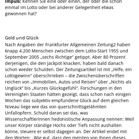
Impuls:
Kennen Sie eine oder einen, der oder die schon
einmal im Lotto oder bei anderer Gelegenheit etwas
gewonnen hat?
Geld und Glück
Nach Angaben der Frankfurter Allgemeinen Zeitung2 haben
knapp 4.200 Menschen zwischen dem Lotto-Start 1955 und
September 2005 „sechs Richtige“ getippt. Aber 80 Prozent
derjenigen, die den Jackpot knacken, haben bald danach
schon wieder Schulden. Der Zeitungsartikel ist mit „Hilfe, ein
Lottogewinn“ überschrieben – die Zwischenüberschriften
reichen von „Immobilien, Autos und Reisen“ über „Nichts als
Unglück“ bis „Kurzes Glücksgefühl“. Forschungen in den
Vereinigten Staaten hätten gezeigt, dass schon nach einigen
Wochen das subjektiv empfundene Glück auf dem gleichen
Niveau liege wie das von querschnittsgelähmten
Unfallopfern. Schuld daran sei das, was
WissenschaftlerInnen hedonistische Anpassung nennen: Weil
unser Körper ständige Hochs oder Tiefs nicht aushalten
könne, steuere er selbst dagegen an. Der Artikel endet mit
den Worten: „Wie gut, dass den meisten von Ihnen dieses