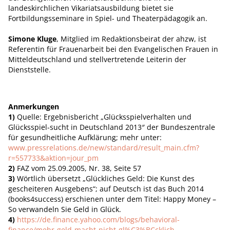
landeskirchlichen Vikariatsausbildung bietet sie
Fortbildungsseminare in Spiel- und Theaterpädagogik an.
Simone Kluge
, Mitglied im Redaktionsbeirat der ahzw, ist
Referentin für Frauenarbeit bei den Evangelischen Frauen in
Mitteldeutschland und stellvertretende Leiterin der
Dienststelle.
Anmerkungen
1)
Quelle: Ergebnisbericht „Glücksspielverhalten und
Glücksspiel-sucht in Deutschland 2013″ der Bundeszentrale
für gesundheitliche Aufklärung; mehr unter:
www.pressrelations.de/new/standard/result_main.cfm?
r=557733&aktion=jour_pm
2)
FAZ vom 25.09.2005, Nr. 38, Seite 57
3)
Wörtlich übersetzt „Glückliches Geld: Die Kunst des
gescheiteren Ausgebens“; auf Deutsch ist das Buch 2014
(books4success) erschienen unter dem Titel: Happy Money –
So verwandeln Sie Geld in Glück.
4)
https://de.finance.yahoo.com/blogs/behavioral-
finance/mehr-geld-macht-nicht-gl%C3%BCcklich-