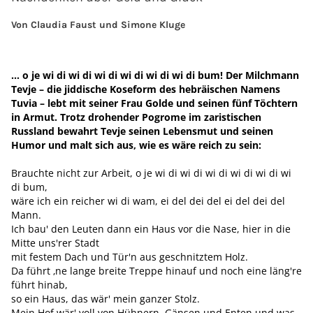
Von Claudia Faust und Simone Kluge
… o je wi di wi di wi di wi di wi di wi di bum! Der Milchmann
Tevje – die jiddische Koseform des hebräischen Namens
Tuvia – lebt mit seiner Frau Golde und seinen fünf Töchtern
in Armut. Trotz drohender Pogrome im zaristischen
Russland bewahrt Tevje seinen Lebensmut und seinen
Humor und malt sich aus, wie es wäre reich zu sein:
Brauchte nicht zur Arbeit, o je wi di wi di wi di wi di wi di wi
di bum,
wäre ich ein reicher wi di wam, ei del dei del ei del dei del
Mann.
Ich bau' den Leuten dann ein Haus vor die Nase, hier in die
Mitte uns'rer Stadt
mit festem Dach und Tür'n aus ­geschnitztem Holz.
Da führt ‚ne lange breite Treppe hinauf und noch eine läng're
führt hinab,
so ein Haus, das wär' mein ganzer Stolz.
Mein Hof wär' voll von Hühnern, ­Gänsen und Enten und was