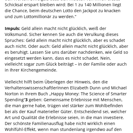
Schicksal erspart bleiben wird: Bei 1 zu 140 Millionen liegt
die Chance, beim deutschen Lotto den Jackpot zu knacken
und zum Lottomillionär zu werden.“
Impuls:
Geld allein macht nicht glücklich, weiß der
Volksmund. Sicher kennen Sie auch die Verulkung dieses
Spruches: Geld allein macht nicht glücklich, aber es schadet
auch nicht. Oder auch: Geld allein macht nicht glücklich, aber
es beruhigt. Lassen Sie uns darüber nachdenken, wie Geld so
eingesetzt werden kann, dass es nicht schadet. Nein,
vielleicht sogar zum Glück beiträgt – in der Familie oder auch
in Ihrer Kirchengemeinde.
Vielleicht hilft beim Überlegen der Hinweis, den die
VerhaltenswissenschaftlerInnen Elizabeth Dunn und Michael
Norton in ihrem Buch „Happy Money: The Science of Smarter
Spending“
3
geben: Gemeinsame Erlebnisse mit Menschen,
die man gerne habe, trügen viel stärker zum Wohlbefinden
bei als der Kauf materieller Güter. Entscheidend sei, welcher
Art und Qualität die Erlebnisse seien, in die man investiere.
Der schönste Familienausflug habe nicht wirklich einen
Wohlfühl-Effekt, wenn man stundenlang irgendwo auf den