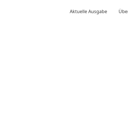
Aktuelle Ausgabe
Übe
Alle Ausgaben / 2001
Material von Häuptling Seattle