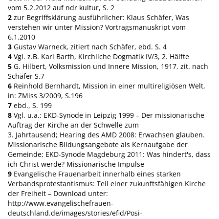
vom 5.2.2012 auf ndr kultur, S. 2
2
zur Begriffsklärung ausführlicher: Klaus Schäfer, Was
verstehen wir unter Mission? Vortragsmanuskript vom
6.1.2010
3
Gustav Warneck, zitiert nach Schäfer, ebd. S. 4
4
Vgl. z.B. Karl Barth, Kirchliche Dogmatik IV/3, 2. Hälfte
5
G. Hilbert, Volksmission und Innere Mission, 1917, zit. nach
Schäfer S.7
6
Reinhold Bernhardt, Mission in einer multireligiösen Welt,
in: ZMiss 3/2009, S.196
7
ebd., S. 199
8
Vgl. u.a.: EKD-Synode in Leipzig 1999 – Der missionarische
Auftrag der Kirche an der Schwelle zum
3. Jahrtausend; Hearing des AMD 2008: Erwachsen glauben.
Missionarische Bildungsangebote als Kernaufgabe der
Gemeinde; EKD-Synode Magdeburg 2011: Was hindert's, dass
ich Christ werde? Missionarische Impulse
9
Evangelische Frauenarbeit innerhalb eines starken
Verbandsprotestantismus: Teil einer zukunftsfähigen Kirche
der Freiheit – Download unter:
http://www.evangelischefrauen-
deutschland.de/images/stories/efid/Posi-