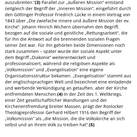
auszubreiten.“
(3)
Parallel zur „äußeren Mission“ entstand
zeitgleich der Begriff der „Inneren Mission“, eingeführt durch
den Göttinger Professor Friedrich Lücke in einem Vortrag von
1843 über „Die zwiefache innere und äußere Mission der ev.
Kirche“. Johann Hinrich Wichern übernahm den Begriff,
bezogen auf die soziale und geistliche „Rettungsarbeit“, die
für ihn die Antwort auf die brennenden sozialen Fragen
seiner Zeit war. Für ihn gehörten beide Dimensionen noch
stark zusammen – später wurde der soziale Aspekt unter
dem Begriff „Diakonie“ weiterentwickelt und
professionalisiert, während die religiösen Aspekte als
„Volksmission“ und „Evangelisation“ eine eigene
Organisationsstruktur bekamen. „Evangelisation“ stammt aus
der englischsprachigen Welt und bezeichnet eine einladende
und werbende Verkündigung an getauften, aber der Kirche
entfremdeten Menschen.
(4)
In der Zeit des 1. Weltkriegs,
einer Zeit gesellschaftlicher Wandlungen und der
Kirchenentfremdung breiter Massen, prägt der Rostocker
Theologieprofessor Gerhard Hilbert 1916 den Begriff der
„Volksmission“ als „die Mission, die die Volkskirche an sich
selbst und an ihrem Volk zu treiben hat“.
(5)