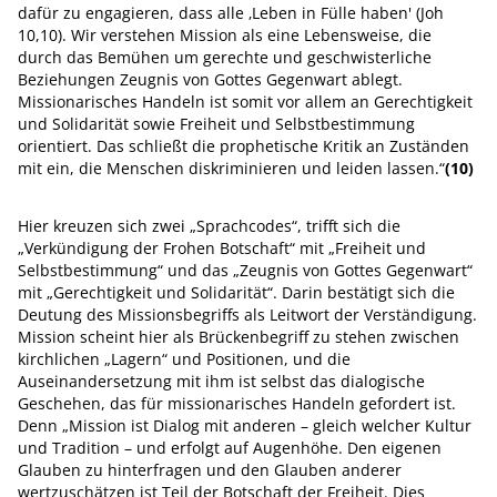
dafür zu engagieren, dass alle ‚Leben in Fülle haben' (Joh
10,10). Wir verstehen Mission als eine Lebensweise, die
durch das Bemühen um gerechte und geschwisterliche
Beziehungen Zeugnis von Gottes Gegenwart ablegt.
Missionarisches Handeln ist somit vor allem an Gerechtigkeit
und Solidarität sowie Freiheit und Selbstbestimmung
orientiert. Das schließt die prophetische Kritik an Zuständen
mit ein, die Menschen diskriminieren und leiden lassen.“
(10)
Hier kreuzen sich zwei „Sprachcodes“, trifft sich die
„Verkündigung der Frohen Botschaft“ mit „Freiheit und
Selbstbestimmung“ und das „Zeugnis von Gottes Gegenwart“
mit „Gerechtigkeit und Solidarität“. Darin bestätigt sich die
Deutung des Missionsbegriffs als Leitwort der Verständigung.
Mission scheint hier als Brückenbegriff zu stehen zwischen
kirchlichen „Lagern“ und Positionen, und die
Auseinandersetzung mit ihm ist selbst das dialogische
Geschehen, das für missionarisches Handeln gefordert ist.
Denn „Mission ist Dialog mit anderen – gleich welcher Kultur
und Tradition – und erfolgt auf Augenhöhe. Den eigenen
Glauben zu hinterfragen und den Glauben anderer
wertzuschätzen ist Teil der Botschaft der Freiheit. Dies