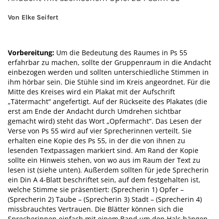
Von Elke Seifert
Vorbereitung:
Um die Bedeutung des Raumes in Ps 55
erfahrbar zu machen, sollte der Gruppenraum in die Andacht
einbezogen werden und sollten unterschiedliche Stimmen in
ihm hörbar sein. Die Stühle sind im Kreis angeordnet. Für die
Mitte des Kreises wird ein Plakat mit der Aufschrift
„Tätermacht“ angefertigt. Auf der Rückseite des Plakates (die
erst am Ende der Andacht durch Umdrehen sichtbar
gemacht wird) steht das Wort „Opfermacht“. Das Lesen der
Verse von Ps 55 wird auf vier Sprecherinnen verteilt. Sie
erhalten eine Kopie des Ps 55, in der die von ihnen zu
lesenden Textpassagen markiert sind. Am Rand der Kopie
sollte ein Hinweis stehen, von wo aus im Raum der Text zu
lesen ist (siehe unten). Außerdem sollten für jede Sprecherin
ein Din A 4-Blatt beschriftet sein, auf dem festgehalten ist,
welche Stimme sie präsentiert: (Sprecherin 1) Opfer –
(Sprecherin 2) Taube – (Sprecherin 3) Stadt – (Sprecherin 4)
missbrauchtes Vertrauen. Die Blätter können sich die
Sprecherinnen einfach mit einem Band um den Hals hängen,