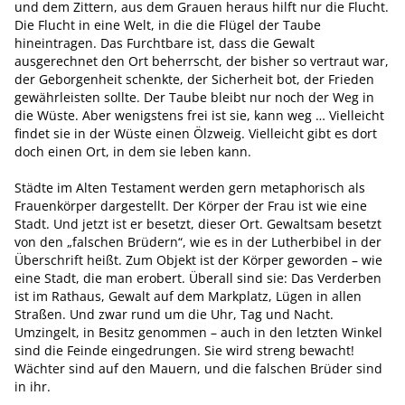
und dem Zittern, aus dem Grauen heraus hilft nur die Flucht.
Die Flucht in eine Welt, in die die Flügel der Taube
hineintragen. Das Furchtbare ist, dass die Gewalt
ausgerechnet den Ort beherrscht, der bisher so vertraut war,
der Geborgenheit schenkte, der Sicherheit bot, der Frieden
gewährleisten sollte. Der Taube bleibt nur noch der Weg in
die Wüste. Aber wenigstens frei ist sie, kann weg … Vielleicht
findet sie in der Wüste einen Ölzweig. Vielleicht gibt es dort
doch einen Ort, in dem sie leben kann.
Städte im Alten Testament werden gern metaphorisch als
Frauenkörper dargestellt. Der Körper der Frau ist wie eine
Stadt. Und jetzt ist er besetzt, dieser Ort. Gewaltsam besetzt
von den „falschen Brüdern“, wie es in der Lutherbibel in der
Überschrift heißt. Zum Objekt ist der Körper geworden – wie
eine Stadt, die man erobert. Überall sind sie: Das Verderben
ist im Rathaus, Gewalt auf dem Markplatz, Lügen in allen
Straßen. Und zwar rund um die Uhr, Tag und Nacht.
Umzingelt, in Besitz genommen – auch in den letzten Winkel
sind die Feinde eingedrungen. Sie wird streng bewacht!
Wächter sind auf den Mauern, und die falschen Brüder sind
in ihr.