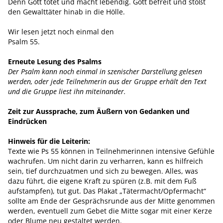
Denn Gott tötet und macht lebendig. Gott befreit und stößt
den Gewalttäter hinab in die Hölle.
Wir lesen jetzt noch einmal den
Psalm 55.
Erneute Lesung des Psalms
Der Psalm kann noch einmal in szenischer Darstellung gelesen
werden, oder jede Teilnehmerin aus der Gruppe erhält den Text
und die Gruppe liest ihn miteinander.
Zeit zur Aussprache, zum Äußern von Gedanken und
Eindrücken
Hinweis für die Leiterin:
Texte wie Ps 55 können in Teilnehmerinnen intensive Gefühle
wachrufen. Um nicht darin zu verharren, kann es hilfreich
sein, tief durchzuatmen und sich zu bewegen. Alles, was
dazu führt, die eigene Kraft zu spüren (z.B. mit dem Fuß
aufstampfen), tut gut. Das Plakat „Tätermacht/Opfermacht“
sollte am Ende der Gesprächsrunde aus der Mitte genommen
werden, eventuell zum Gebet die Mitte sogar mit einer Kerze
oder Blume neu gestaltet werden.