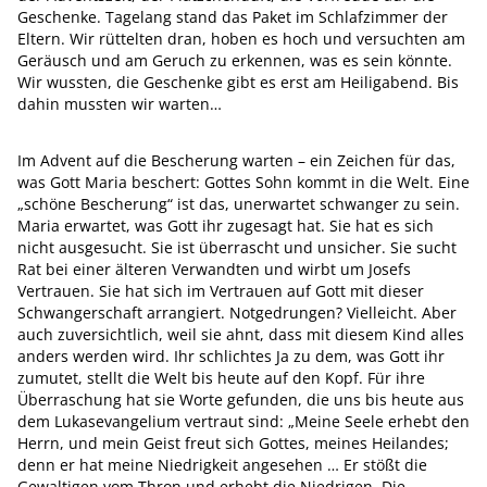
Geschenke. Tagelang stand das Paket im Schlafzimmer der
Eltern. Wir rüttelten dran, hoben es hoch und versuchten am
Geräusch und am Geruch zu erkennen, was es sein könnte.
Wir wussten, die Geschenke gibt es erst am Heiligabend. Bis
dahin mussten wir warten…
Im Advent auf die Bescherung warten – ein Zeichen für das,
was Gott Maria beschert: Gottes Sohn kommt in die Welt. Eine
„schöne Bescherung“ ist das, unerwartet schwanger zu sein.
Maria erwartet, was Gott ihr zugesagt hat. Sie hat es sich
nicht ausgesucht. Sie ist überrascht und unsicher. Sie sucht
Rat bei einer älteren Verwandten und wirbt um Josefs
Vertrauen. Sie hat sich im Vertrauen auf Gott mit dieser
Schwangerschaft arrangiert. Notgedrungen? Vielleicht. Aber
auch zuversichtlich, weil sie ahnt, dass mit diesem Kind alles
anders werden wird. Ihr schlichtes Ja zu dem, was Gott ihr
zumutet, stellt die Welt bis heute auf den Kopf. Für ihre
Überraschung hat sie Worte gefunden, die uns bis heute aus
dem Lukasevangelium vertraut sind: „Meine Seele erhebt den
Herrn, und mein Geist freut sich Gottes, meines Heilandes;
denn er hat meine Niedrigkeit angesehen … Er stößt die
Gewaltigen vom Thron und erhebt die Niedrigen. Die