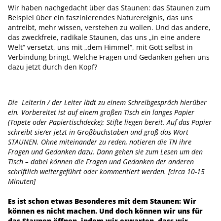
Wir haben nachgedacht über das Staunen: das Staunen zum
Beispiel über ein faszinierendes Naturereignis, das uns
antreibt, mehr wissen, verstehen zu wollen. Und das andere,
das zweckfreie, radikale Staunen, das uns „in eine andere
Welt“ versetzt, uns mit „dem Himmel“, mit Gott selbst in
Verbindung bringt. Welche Fragen und Gedanken gehen uns
dazu jetzt durch den Kopf?
Die Leiterin / der Leiter lädt zu einem Schreibgespräch hierüber
ein. Vorbereitet ist auf einem großen Tisch ein langes Papier
(Tapete oder Papiertischdecke); Stifte liegen bereit. Auf das Papier
schreibt sie/er jetzt in Großbuchstaben und groß das Wort
STAUNEN. Ohne miteinander zu reden, notieren die TN ihre
Fragen und Gedanken dazu. Dann gehen sie zum Lesen um den
Tisch – dabei können die Fragen und Gedanken der anderen
schriftlich weitergeführt oder kommentiert werden. [circa 10-15
Minuten]
Es ist schon etwas Besonderes mit dem Staunen: Wir
können es nicht machen. Und doch können wir uns für
das Staunen öffnen, indem wir erwarten, dass wir