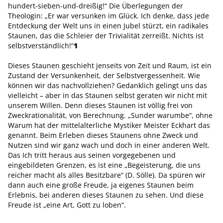
hundert-sieben-und-dreißig!“ Die Überlegungen der
Theologin: „Er war versunken im Glück. Ich denke, dass jede
Entdeckung der Welt uns in einen Jubel stürzt, ein radikales
Staunen, das die Schleier der Trivialität zerreißt. Nichts ist
selbstverständlich!“
1
Dieses Staunen geschieht jenseits von Zeit und Raum, ist ein
Zustand der Versunkenheit, der Selbstvergessenheit. Wie
können wir das nachvollziehen? Gedanklich gelingt uns das
vielleicht – aber in das Staunen selbst geraten wir nicht mit
unserem Willen. Denn dieses Staunen ist völlig frei von
Zweckrationalität, von Berechnung. „Sunder warumbe“, ohne
Warum hat der mittelalterliche Mystiker Meister Eckhart das
genannt. Beim Erleben dieses Staunens ohne Zweck und
Nutzen sind wir ganz wach und doch in einer anderen Welt.
Das Ich tritt heraus aus seinen vorgegebenen und
eingebildeten Grenzen, es ist eine „Begeisterung, die uns
reicher macht als alles Besitzbare“ (D. Sölle). Da spüren wir
dann auch eine große Freude, ja eigenes Staunen beim
Erlebnis, bei anderen dieses Staunen zu sehen. Und diese
Freude ist „eine Art, Gott zu loben“.