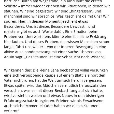
herrliche Blüten am Wegesrand, ein Kind läuft die ersten
Schritte – immer wieder erleben wir Situationen, in denen wir
staunen. Wir sind begeistert, wir sind „hingerissen“, und
manchmal sind wir sprachlos. Was geschieht da mit uns? Wir
spüren: Hier, in diesem Moment geschieht etwas
Besonderes. Uns ist dieses Besondere bewusst – und
meistens gibt es auch Worte dafür. Eine Emotion beim
Erleben von Unerwartetem, könnte eine fachliche Erklärung
hier lauten. Und dieses Erleben, das wissen Menschen schon
lange, führt uns weiter – von der inneren Bewegung in eine
aktive Auseinandersetzung mit einer Sache. Thomas von
Aquin sagt: „Das Staunen ist eine Sehnsucht nach Wissen“.
Wir kennen das: Die kleine Lena beobachtet völlig versunken
eine sich verpuppende Raupe auf einem Blatt; sie hört den
Vater nicht rufen, hat die Welt um sich herum vergessen.
Etwas später wird das Mädchen vermutlich herauszufinden
versuchen, was es mit dieser Beobachtung auf sich hatte,
wird verstehen wollen und etwas Neues in den bisherigen
Erfahrungsschatz integrieren. Erleben wir als Erwachsene
auch solche Momente? Oder haben wir dieses Staunen
verlernt?