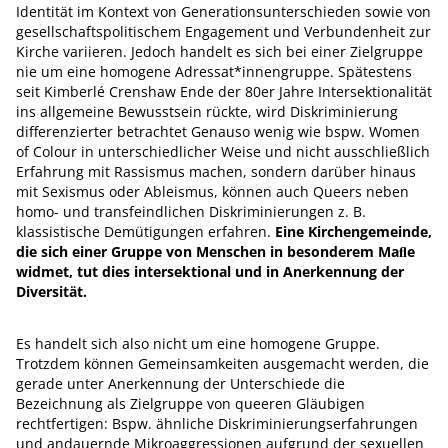
Identität im Kontext von Generationsunterschieden sowie von
gesellschaftspolitischem Engagement und Verbundenheit zur
Kirche variieren. Jedoch handelt es sich bei einer Zielgruppe
nie um eine homogene Adressat*innengruppe. Spätestens
seit Kimberlé Crenshaw Ende der 80er Jahre Intersektionalität
ins allgemeine Bewusstsein rückte, wird Diskriminierung
differenzierter betrachtet Genauso wenig wie bspw. Women
of Colour in unterschiedlicher Weise und nicht ausschließlich
Erfahrung mit Rassismus machen, sondern darüber hinaus
mit Sexismus oder Ableismus, können auch Queers neben
homo- und transfeindlichen Diskriminierungen z. B.
klassistische Demütigungen erfahren.
Eine Kirchengemeinde,
die sich einer Gruppe von Menschen in besonderem Maﬂe
widmet, tut dies intersektional und in Anerkennung der
Diversität.
Es handelt sich also nicht um eine homogene Gruppe.
Trotzdem können Gemeinsamkeiten ausgemacht werden, die
gerade unter Anerkennung der Unterschiede die
Bezeichnung als Zielgruppe von queeren Gläubigen
rechtfertigen: Bspw. ähnliche Diskriminierungserfahrungen
und andauernde Mikroaggressionen aufgrund der sexuellen