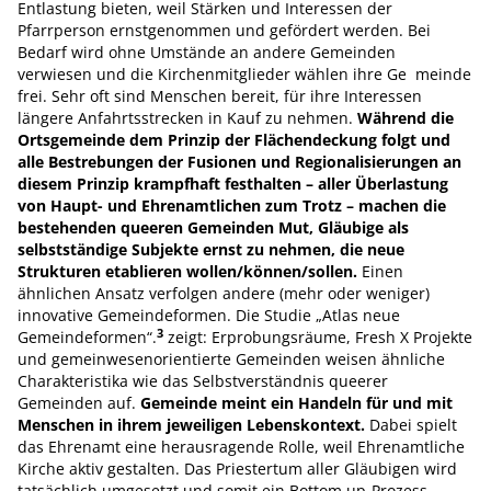
Entlastung bieten, weil Stärken und Interessen der
Pfarrperson ernstgenommen und gefördert werden. Bei
Bedarf wird ohne Umstände an andere Gemeinden
verwiesen und die Kirchenmitglieder wählen ihre Ge meinde
frei. Sehr oft sind Menschen bereit, für ihre Interessen
längere Anfahrtsstrecken in Kauf zu nehmen.
Während die
Ortsgemeinde dem Prinzip der Flächendeckung folgt und
alle Bestrebungen der Fusionen und Regionalisierungen an
diesem Prinzip krampfhaft festhalten – aller Überlastung
von Haupt- und Ehrenamtlichen zum Trotz – machen die
bestehenden queeren Gemeinden Mut, Gläubige als
selbstständige Subjekte ernst zu nehmen, die neue
Strukturen etablieren wollen/können/sollen.
Einen
ähnlichen Ansatz verfolgen andere (mehr oder weniger)
innovative Gemeindeformen. Die Studie „Atlas neue
3
Gemeindeformen“.
zeigt: Erprobungsräume, Fresh X Projekte
und gemeinwesenorientierte Gemeinden weisen ähnliche
Charakteristika wie das Selbstverständnis queerer
Gemeinden auf.
Gemeinde meint ein Handeln für und mit
Menschen in ihrem jeweiligen Lebenskontext.
Dabei spielt
das Ehrenamt eine herausragende Rolle, weil Ehrenamtliche
Kirche aktiv gestalten. Das Priestertum aller Gläubigen wird
tatsächlich umgesetzt und somit ein Bottom up-Prozess