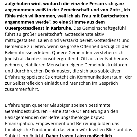
aufgehoben wird, wodurch die einzelne Person sich ganz
angenommen weiß in der Gemeinschaft und von Gott: „Ich
fühle mich willkommen, weil ich als Frau mit Bartschatten
angenommen werde“, so eine Stimme aus dem
Queergottesdienst in Karlsruhe.
Das Gemeinschaftsgefühl
führt zu großer Bereitschaft, Gottesdienste aktiv
mitzugestalten. Laien sind verstärkt bereit, Gottesdienst und
Gemeinde zu leiten, wenn sie große Offenheit bezüglich der
Bekenntnisse erleben. Queere Gemeinden verstehen sich
(meist) als konfessionsübergreifend. Oft aus der Not heraus
geboren, etablieren Menschen eigene Gemeindestrukturen
und durchbrechen Denkmuster, die sich aus subjektiver
Erfahrung speisen: Es entsteht ein Kommunikationsraum, der
zur Selbstreflexion einlädt und Menschen im Gespräch
zusammenführt.
Erfahrungen queerer Gläubiger speisen bestimmte
Gemeindestrukturen – eine starke Orientierung an den
Basisgemeinden der Befreiungstheologie bspw.:
Emanzipation, Empowerment und Befreiung bilden das
theologische Fundament, das einen würdevollen Blick auf das
Subjekt ermöglicht.
Daher tragen Laien maßgeblich